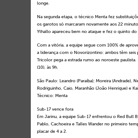
longe.
Na segunda etapa, o técnico Menta fez substituiçõe
os garotos só marcaram novamente aos 22 minuto
Ythallo apareceu bem no ataque e fez o quinto do
Com a vitória, a equipe segue com 100% de aprove
a liderança com o Novorizontino: ambos têm seis p
Tricolor pega a estrada rumo ao noroeste paulista
(10), às 9h.
São Paulo:
Leandro (Paraíba); Moreira (Andrade), Neg
Rodriguinho, Caio, Maranhão (João Henrique) e Kai
Técnico:
Menta
Sub-17 vence fora
Em Jarinu, a equipe Sub-17 enfrentou o Red Bull B
Pablo, Cachoeira e Talles Wander no primeiro temp
placar de 4 a 2.