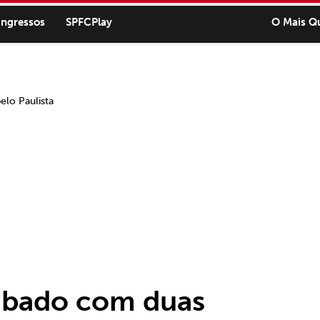
ingressos
SPFCPlay
O Mais Q
ábado com duas