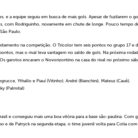
s, e a equipe seguiu em busca de mais gols. Apesar de fuzilarem o go
s, com Rodriguinho, novamente em chute de longe. Pouco tempo de
 São Paulo.
itamento na competição. O Tricolor tem seis pontos no grupo 17 e d
ontos, mas o rival leva vantagem no saldo de gols. Na próxima rodad
. Os garotos encaram o Novorizontino na casa do rival no próximo sá
rucce, Ythallo e Piauí (Vitinho); André (Bianchini), Mateus (Cauê),
ky (Palmital)
rasil e conseguiu mais uma boa vitória para a base são-paulina. Com g
o e de Patryck na segunda etapa, o time juvenil volta para Cotia com