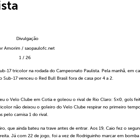
ista
or Amorim / saopaulofc.net
1
/
26
b-17 tricolor na rodada do Campeonato Paulista. Pela manhã, em ca
o Sub-17 venceu o Red Bull Brasil fora de casa por 4 a 2.
u o Velo Clube em Cotia e goleou o rival de Rio Claro: 5×0, gols fei
ricolor não deixou o goleiro do Velo Clube respirar no primeiro temp
s pelo camisa 1 do rival.
o, que ainda bateu na trave antes de entrar. Aos 19, Caio fez o segu
ireita. Já com 22 de jogo, foi a vez de Rodriguinho marcar em bomba