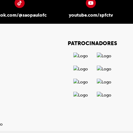
tok.com/@saopaulofc
youtube.com/spfctv
PATROCINADORES