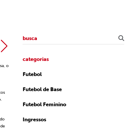
Igor Amorim / 
categorias
sa, o
Futebol
Futebol de Base
tos
o.
Futebol Feminino
Ingressos
ndo
 de