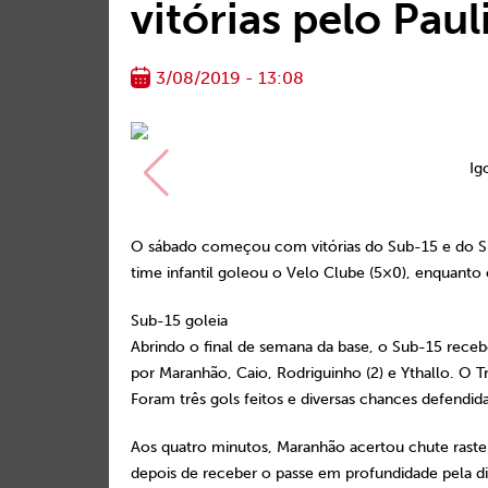
vitórias pelo Paul
3/08/2019 - 13:08
Ig
O sábado começou com vitórias do Sub-15 e do Su
time infantil goleou o Velo Clube (5×0), enquanto 
Sub-15 goleia
Abrindo o final de semana da base, o Sub-15 recebe
por Maranhão, Caio, Rodriguinho (2) e Ythallo. O T
Foram três gols feitos e diversas chances defendida
Aos quatro minutos, Maranhão acertou chute rasteir
depois de receber o passe em profundidade pela d