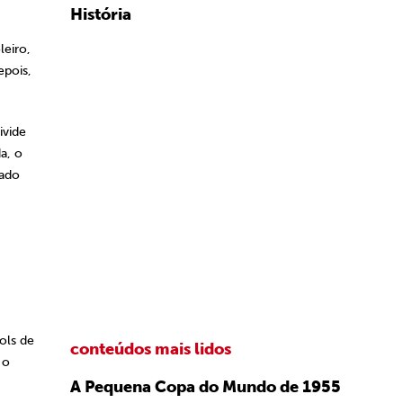
História
leiro,
pois,
ivide
a, o
bado
ols de
conteúdos mais lidos
 o
A Pequena Copa do Mundo de 1955