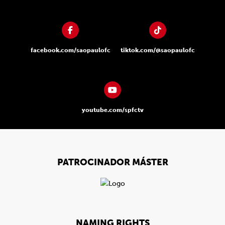
facebook.com/saopaulofc
tiktok.com/@saopaulofc
youtube.com/spfctv
PATROCINADOR MÁSTER
NAMING RIGHTS