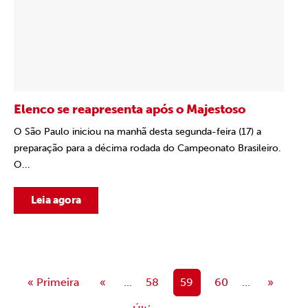
Elenco se reapresenta após o Majestoso
O São Paulo iniciou na manhã desta segunda-feira (17) a
preparação para a décima rodada do Campeonato Brasileiro.
O...
Leia agora
« Primeira
«
...
58
59
60
...
»