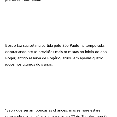
Bosco faz sua sétima partida pelo S
ão
Paulo na temporada,
contrariando até as previsões mais otimistas no início do ano.
Roger, antigo reserva de Rogério, atuou em apenas quatro
jogos nos últimos dois anos.
“Sabia que seriam poucas as chances, mas sempre estarei
preparado para elas”, garante o camisa 22 do Tricolor, que já