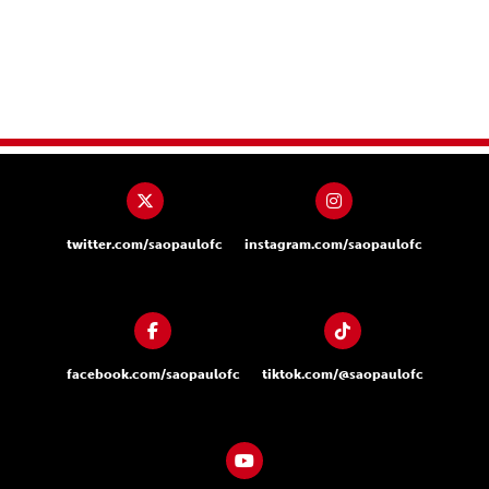
twitter.com/saopaulofc
instagram.com/saopaulofc
facebook.com/saopaulofc
tiktok.com/@saopaulofc