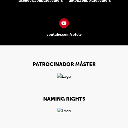
facebook.com/saopaulofc
tiktok.com/@saopaulofc
youtube.com/spfctv
PATROCINADOR MÁSTER
NAMING RIGHTS