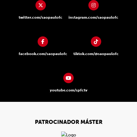
twitter.com/saopaulofc
instagram.com/saopaulofc
facebook.com/saopaulofc
tiktok.com/@saopaulofc
youtube.com/spfctv
PATROCINADOR MÁSTER