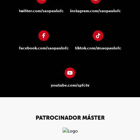
twitter.com/saopaulofc
instagram.com/saopaulofc
facebook.com/saopaulofc
tiktok.com/@saopaulofc
youtube.com/spfctv
PATROCINADOR MÁSTER