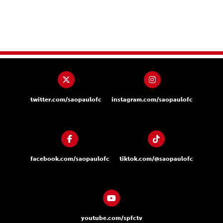
twitter.com/saopaulofc
instagram.com/saopaulofc
facebook.com/saopaulofc
tiktok.com/@saopaulofc
youtube.com/spfctv