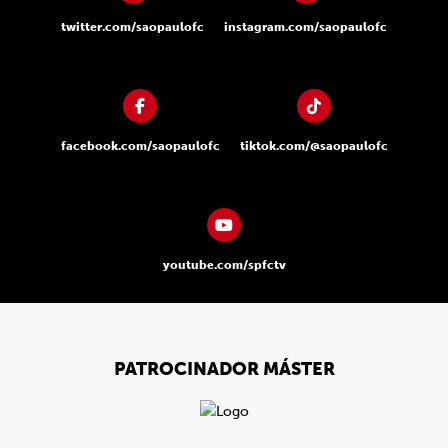
twitter.com/saopaulofc
instagram.com/saopaulofc
facebook.com/saopaulofc
tiktok.com/@saopaulofc
youtube.com/spfctv
PATROCINADOR MÁSTER