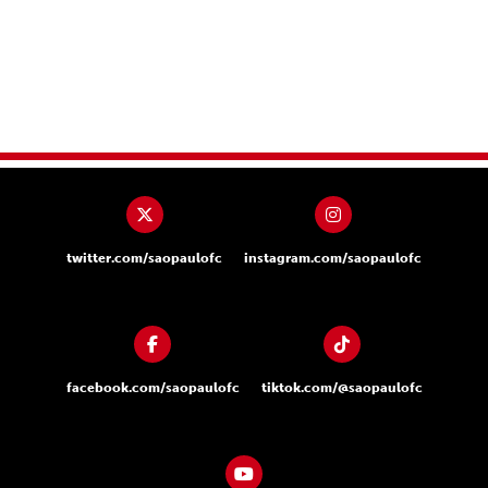
twitter.com/saopaulofc
instagram.com/saopaulofc
facebook.com/saopaulofc
tiktok.com/@saopaulofc