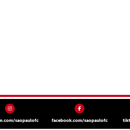
am.com/saopaulofc
facebook.com/saopaulofc
tik