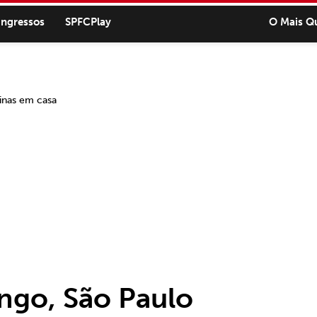
ingressos
SPFCPlay
O Mais Q
ngo, São Paulo