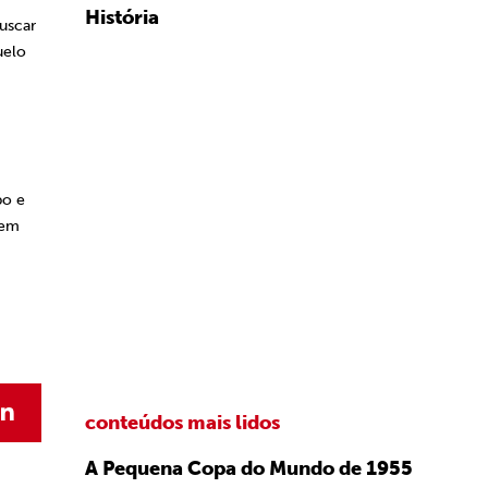
História
uscar
uelo
po e
rem
conteúdos mais lidos
A Pequena Copa do Mundo de 1955