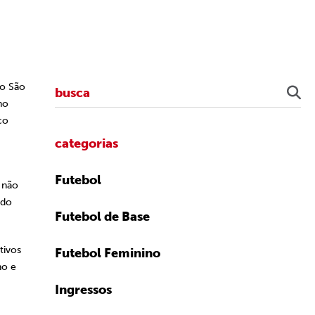
 o São
no
co
categorias
Futebol
 não
ado
Futebol de Base
tivos
Futebol Feminino
ho e
Ingressos