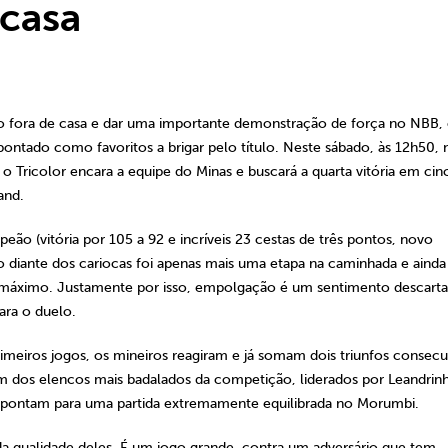
casa
 fora de casa e dar uma importante demonstração de força no NBB,
apontado como favoritos a brigar pelo título. Neste sábado, às 12h50, 
Tricolor encara a equipe do Minas e buscará a quarta vitória em cin
and.
eão (vitória por 105 a 92 e incríveis 23 cestas de três pontos, novo
 diante dos cariocas foi apenas mais uma etapa na caminhada e ainda
vel máximo. Justamente por isso, empolgação é um sentimento descart
ra o duelo.
primeiros jogos, os mineiros reagiram e já somam dois triunfos consecu
 dos elencos mais badalados da competição, liderados por Leandrin
e apontam para uma partida extremamente equilibrada no Morumbi.
 qualidade deles. É um jogo grande, contra um adversário que tem