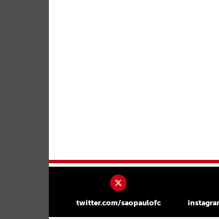
twitter.com/saopaulofc
instagr