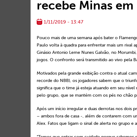
recebe Minas em 
1/11/2019 - 13:47
Pouco mais de uma semana após bater o Flamengo
Paulo volta à quadra para enfrentar mais um rival 
Ginásio Antonio Leme Nunes Galvão, no Morumbi, o 
jogos. O confronto será transmitido ao vivo pela B
Motivados pela grande exibição contra o atual camp
recorde do NBB), os jogadores sabem que o triunfo
significa que o time já esteja atuando em seu ní
pelo grupo, que se mantém com os pés no chão pa
Após um início irregular e duas derrotas nos dois 
– ambos fora de casa -, além de contarem com um
Alex. Fatos que ligam o sinal de alerta no grupo 
“Temos que entrar com cuidado porque sabemos da