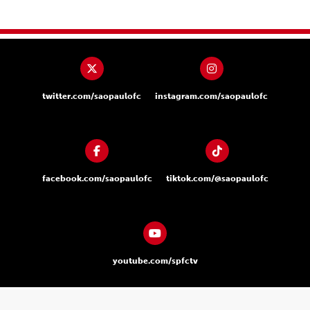
twitter.com/saopaulofc
instagram.com/saopaulofc
facebook.com/saopaulofc
tiktok.com/@saopaulofc
youtube.com/spfctv