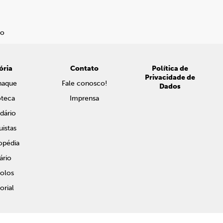
ória
Contato
Política de
Privacidade de
naque
Fale conosco!
Dados
oteca
Imprensa
dário
istas
opédia
ário
olos
rial