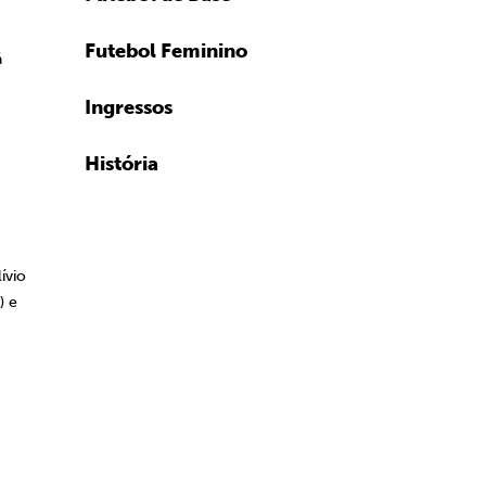
Futebol Feminino
á
Ingressos
História
ívio
) e