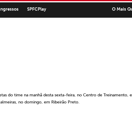
ingressos
SPFCPlay
O Mais Q
letas do time na manhã desta sexta-feira, no Centro de Treinamento, e
 Palmeiras, no domingo,
em Ribeirão Preto.