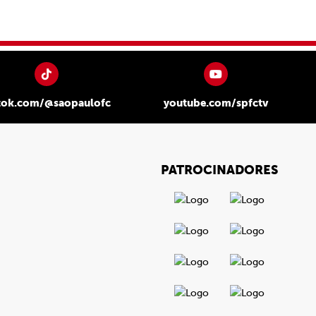
tok.com/@saopaulofc
youtube.com/spfctv
PATROCINADORES