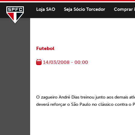
Loja SAO
Seja Sócio Torcedor
Comprar 
Futebol
14/03/2008 - 00:00
O zagueiro André Dias treinou junto aos demais at
deverá reforçar o São Paulo no clássico contra o