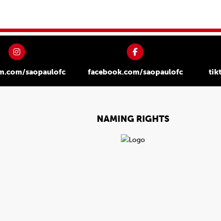
am.com/saopaulofc
facebook.com/saopaulofc
tik
NAMING RIGHTS