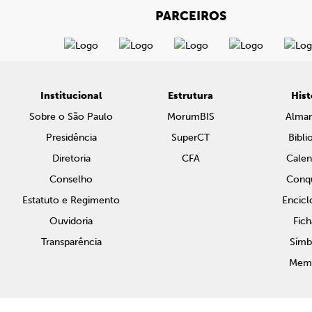
PARCEIROS
Institucional
Estrutura
Hist
Sobre o São Paulo
MorumBIS
Alma
Presidência
SuperCT
Bibli
Diretoria
CFA
Calen
Conselho
Conqu
Estatuto e Regimento
Encicl
Ouvidoria
Fich
Transparência
Símb
Memo