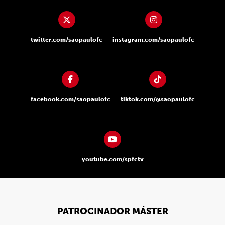
twitter.com/saopaulofc
instagram.com/saopaulofc
facebook.com/saopaulofc
tiktok.com/@saopaulofc
youtube.com/spfctv
PATROCINADOR MÁSTER