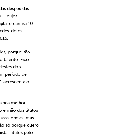
das despedidas
o – cujos
pla, o camisa 10
ndes ídolos
2015.
les, porque são
o talento. Fico
destes dois
um período de
”, acrescenta o
ainda melhor.
bre mão dos títulos
assistências, mas
não só porque quero
star títulos pelo