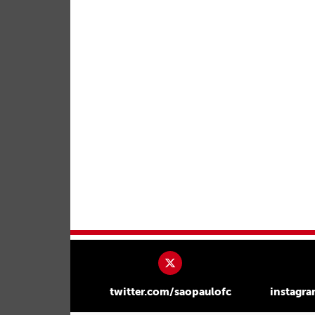
twitter.com/saopaulofc
instagr