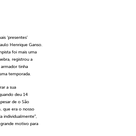
is ‘presentes’
aulo Henrique Ganso.
pista foi mais uma
ebra, registrou a
o armador tinha
esma temporada.
rar a sua
 quando deu 14
“Apesar de o São
o, que era o nosso
a individualmente”,
 grande motivo para