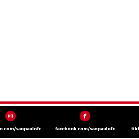
am.com/saopaulofc
facebook.com/saopaulofc
tik