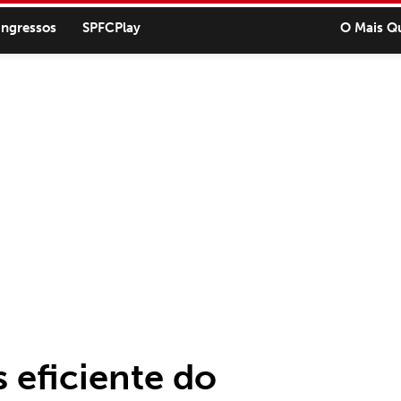
ingressos
SPFCPlay
O Mais Q
 eficiente do