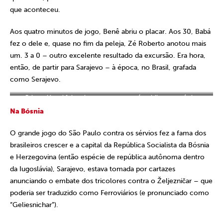
que aconteceu.
Aos quatro minutos de jogo, Benê abriu o placar. Aos 30, Babá
fez o dele e, quase no fim da peleja, Zé Roberto anotou mais
um. 3 a 0 – outro excelente resultado da excursão. Era hora,
então, de partir para Sarajevo – à época, no Brasil, grafada
como Serajevo.
O jornal local foi muito generoso em só publicar essa única
imagem onde conseguimos ver bem o calção do são-paulino, rs
Na Bósnia
O grande jogo do São Paulo contra os sérvios fez a fama dos
brasileiros crescer e a capital da República Socialista da Bósnia
e Herzegovina (então espécie de república autônoma dentro
da Iugoslávia), Sarajevo, estava tomada por cartazes
anunciando o embate dos tricolores contra o Željezničar – que
poderia ser traduzido como Ferroviários (e pronunciado como
“Geliesnichar”).