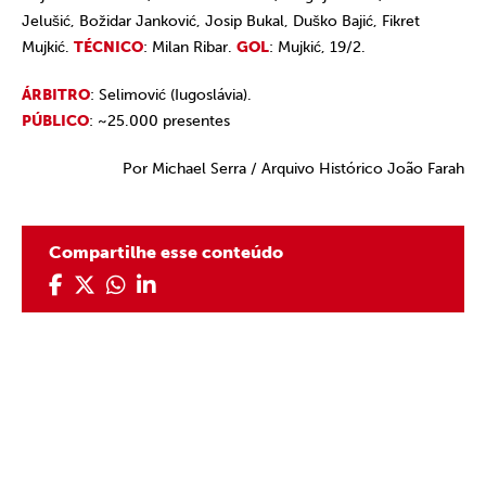
Jelušić, Božidar Janković, Josip Bukal, Duško Bajić, Fikret
Mujkić.
TÉCNICO
: Milan Ribar.
GOL
: Mujkić, 19/2.
ÁRBITRO
: Selimović (Iugoslávia).
PÚBLICO
: ~25.000 presentes
Por Michael Serra / Arquivo Histórico João Farah
Compartilhe esse conteúdo