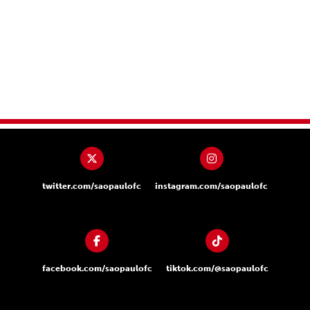
twitter.com/saopaulofc
instagram.com/saopaulofc
facebook.com/saopaulofc
tiktok.com/@saopaulofc