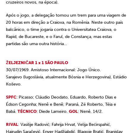
cruzeiros novos, na época).
Após o jogo, a delegação tomou um trem para uma viagem de
20 horas em direção a Craiova, na Romênia. Neste outro país
balcânico, o time jogaria contra o Universitatea Craiova, o
Rapid, de Bucareste, e o Farul, de Constança, mas estas
partidas são uma outra história…
ŽELJEZNIČAR 1 x 1 SÃO PAULO
30/07/1969. Amistoso Internacional: Jogo Único.
Sarajevo (Iugoslávia, atualmente Bósnia e Herzegovina), Estádio
Koševo.
SPFC
: Picasso; Cláudio Deodato, Eduardo, Roberto Dias e
Édson Cegonha; Nenê e Benê; Paraná, Zé Roberto, Téia e
Babá.
TÉCNICO
: Diede Lameiro.
GOL
: Nenê, 14/2.
RIVAL
: Vasilije Radović; Fahrija Hrvat, Velija Bećirspahić,
Hajrudin Saračević, Enver Hadžiabdić, Blagoje Bratić, Branislav