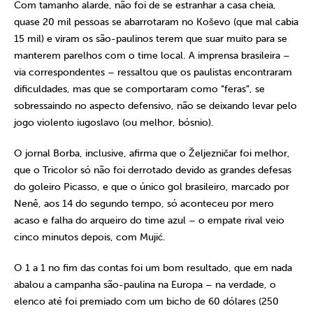
Com tamanho alarde, não foi de se estranhar a casa cheia,
quase 20 mil pessoas se abarrotaram no Koševo (que mal cabia
15 mil) e viram os são-paulinos terem que suar muito para se
manterem parelhos com o time local. A imprensa brasileira –
via correspondentes – ressaltou que os paulistas encontraram
dificuldades, mas que se comportaram como “feras”, se
sobressaindo no aspecto defensivo, não se deixando levar pelo
jogo violento iugoslavo (ou melhor, bósnio).
O jornal Borba, inclusive, afirma que o Željezničar foi melhor,
que o Tricolor só não foi derrotado devido as grandes defesas
do goleiro Picasso, e que o único gol brasileiro, marcado por
Nenê, aos 14 do segundo tempo, só aconteceu por mero
acaso e falha do arqueiro do time azul – o empate rival veio
cinco minutos depois, com Mujić.
O 1 a 1 no fim das contas foi um bom resultado, que em nada
abalou a campanha são-paulina na Europa – na verdade, o
elenco até foi premiado com um bicho de 60 dólares (250