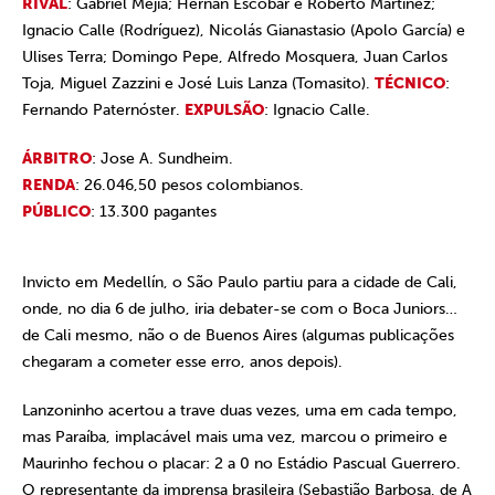
RIVAL
: Gabriel Mejía; Hernán Escobar e Roberto Martínez;
Ignacio Calle (Rodríguez), Nicolás Gianastasio (Apolo García) e
Ulises Terra; Domingo Pepe, Alfredo Mosquera, Juan Carlos
Toja, Miguel Zazzini e José Luis Lanza (Tomasito).
TÉCNICO
:
Fernando Paternóster.
EXPULSÃO
: Ignacio Calle.
ÁRBITRO
: Jose A. Sundheim.
RENDA
: 26.046,50 pesos colombianos.
PÚBLICO
: 13.300 pagantes
Invicto em Medellín, o São Paulo partiu para a cidade de Cali,
onde, no dia 6 de julho, iria debater-se com o Boca Juniors…
de Cali mesmo, não o de Buenos Aires (algumas publicações
chegaram a cometer esse erro, anos depois).
Lanzoninho acertou a trave duas vezes, uma em cada tempo,
mas Paraíba, implacável mais uma vez, marcou o primeiro e
Maurinho fechou o placar: 2 a 0 no Estádio Pascual Guerrero.
O representante da imprensa brasileira (Sebastião Barbosa, de A