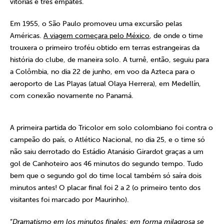
vitórias e três empates.
Em 1955, o São Paulo promoveu uma excursão pelas
Américas.
A viagem começara pelo México
, de onde o time
trouxera o primeiro troféu obtido em terras estrangeiras da
história do clube, de maneira solo. A turnê, então, seguiu para
a Colômbia, no dia 22 de junho, em voo da Azteca para o
aeroporto de Las Playas (atual Olaya Herrera), em Medellín,
com conexão novamente no Panamá.
A primeira partida do Tricolor em solo colombiano foi contra o
campeão do país, o Atlético Nacional, no dia 25, e o time só
não saiu derrotado do Estádio Atanásio Girardot graças a um
gol de Canhoteiro aos 46 minutos do segundo tempo. Tudo
bem que o segundo gol do time local também só saíra dois
minutos antes! O placar final foi 2 a 2 (o primeiro tento dos
visitantes foi marcado por Maurinho).
“
Dramatismo em los minutos finales: em forma milagrosa se