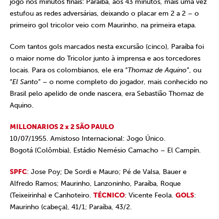
jogo nos minutos finais: Paraíba, aos 43 minutos, mais uma vez
estufou as redes adversárias, deixando o placar em 2 a 2 – o
primeiro gol tricolor veio com Maurinho, na primeira etapa.
Com tantos gols marcados nesta excursão (cinco), Paraíba foi
o maior nome do Tricolor junto à imprensa e aos torcedores
locais. Para os colombianos, ele era “
Thomaz de Aquino
”, ou
“
El Santo
” – o nome completo do jogador, mais conhecido no
Brasil pelo apelido de onde nascera, era Sebastião Thomaz de
Aquino.
MILLONARIOS 2 x 2 SÃO PAULO
10/07/1955. Amistoso Internacional: Jogo Único.
Bogotá (Colômbia), Estádio Nemésio Camacho – El Campín.
SPFC
: Jose Poy; De Sordi e Mauro; Pé de Valsa, Bauer e
Alfredo Ramos; Maurinho, Lanzoninho, Paraíba, Roque
(Teixeirinha) e Canhoteiro.
TÉCNICO
: Vicente Feola.
GOLS
:
Maurinho (cabeça), 41/1; Paraíba, 43/2.