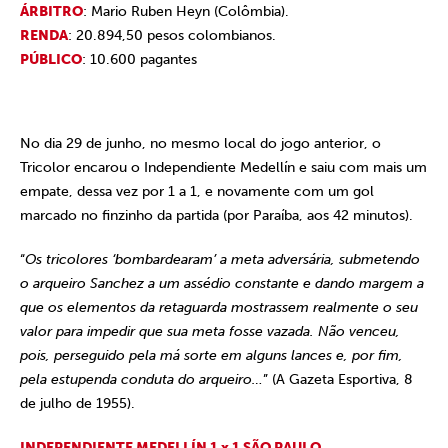
ÁRBITRO
: Mario Ruben Heyn (Colômbia).
RENDA
: 20.894,50 pesos colombianos.
PÚBLICO
: 10.600 pagantes
No dia 29 de junho, no mesmo local do jogo anterior, o
Tricolor encarou o Independiente Medellín e saiu com mais um
empate, dessa vez por 1 a 1, e novamente com um gol
marcado no finzinho da partida (por Paraíba, aos 42 minutos).
“
Os tricolores ‘bombardearam’ a meta adversária, submetendo
o arqueiro Sanchez a um assédio constante e dando margem a
que os elementos da retaguarda mostrassem realmente o seu
valor para impedir que sua meta fosse vazada. Não venceu,
pois, perseguido pela má sorte em alguns lances e, por fim,
pela estupenda conduta do arqueiro…
” (A Gazeta Esportiva, 8
de julho de 1955).
INDEPENDIENTE MEDELLÍN 1 x 1 SÃO PAULO