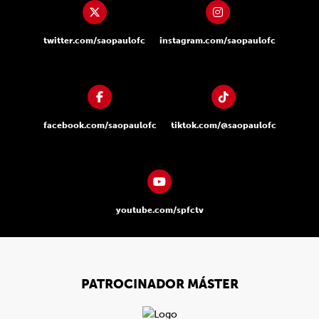
twitter.com/saopaulofc
instagram.com/saopaulofc
facebook.com/saopaulofc
tiktok.com/@saopaulofc
youtube.com/spfctv
PATROCINADOR MÁSTER