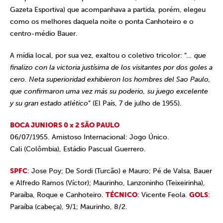
Gazeta Esportiva) que acompanhava a partida, porém, elegeu
como os melhores daquela noite o ponta Canhoteiro e o
centro-médio Bauer.
A mídia local, por sua vez, exaltou o coletivo tricolor: “
… que
finalizo con la victoria justísima de los visitantes por dos goles a
cero. Neta superioridad exhibieron los hombres del Sao Paulo,
que confirmaron uma vez más su poderio, su juego excelente
y su gran estado atlético
” (El País, 7 de julho de 1955).
BOCA JUNIORS 0 x 2 SÃO PAULO
06/07/1955. Amistoso Internacional: Jogo Único.
Cali (Colômbia), Estádio Pascual Guerrero.
SPFC
: Jose Poy; De Sordi (Turcão) e Mauro; Pé de Valsa, Bauer
e Alfredo Ramos (Víctor); Maurinho, Lanzoninho (Teixeirinha),
Paraíba, Roque e Canhoteiro.
TÉCNICO
: Vicente Feola.
GOLS
:
Paraíba (cabeça), 9/1; Maurinho, 8/2.