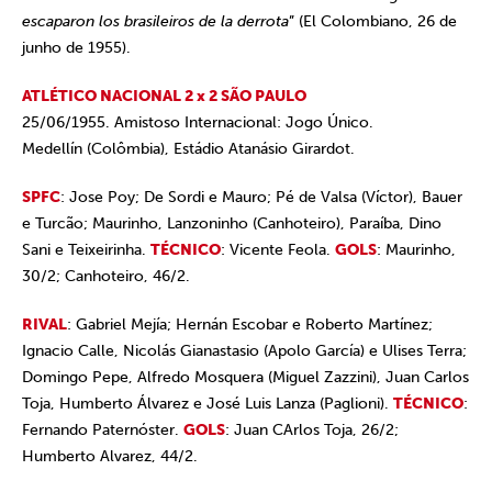
escaparon los brasileiros de la derrota
” (El Colombiano, 26 de
junho de 1955).
ATLÉTICO NACIONAL 2 x 2 SÃO PAULO
25/06/1955. Amistoso Internacional: Jogo Único.
Medellín (Colômbia), Estádio Atanásio Girardot.
SPFC
: Jose Poy; De Sordi e Mauro; Pé de Valsa (Víctor), Bauer
e Turcão; Maurinho, Lanzoninho (Canhoteiro), Paraíba, Dino
Sani e Teixeirinha.
TÉCNICO
: Vicente Feola.
GOLS
: Maurinho,
30/2; Canhoteiro, 46/2.
RIVAL
: Gabriel Mejía; Hernán Escobar e Roberto Martínez;
Ignacio Calle, Nicolás Gianastasio (Apolo García) e Ulises Terra;
Domingo Pepe, Alfredo Mosquera (Miguel Zazzini), Juan Carlos
Toja, Humberto Álvarez e José Luis Lanza (Paglioni).
TÉCNICO
:
Fernando Paternóster.
GOLS
: Juan CArlos Toja, 26/2;
Humberto Alvarez, 44/2.