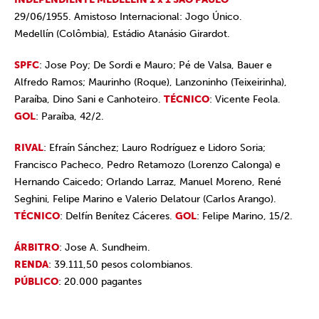
29/06/1955. Amistoso Internacional: Jogo Único.
Medellín (Colômbia), Estádio Atanásio Girardot.
SPFC
: Jose Poy; De Sordi e Mauro; Pé de Valsa, Bauer e
Alfredo Ramos; Maurinho (Roque), Lanzoninho (Teixeirinha),
Paraíba, Dino Sani e Canhoteiro.
TÉCNICO
: Vicente Feola.
GOL
: Paraíba, 42/2.
RIVAL
: Efraín Sánchez; Lauro Rodríguez e Lidoro Soria;
Francisco Pacheco, Pedro Retamozo (Lorenzo Calonga) e
Hernando Caicedo; Orlando Larraz, Manuel Moreno, René
Seghini, Felipe Marino e Valerio Delatour (Carlos Arango).
TÉCNICO
: Delfín Benítez Cáceres.
GOL
: Felipe Marino, 15/2.
ÁRBITRO
: Jose A. Sundheim.
RENDA
: 39.111,50 pesos colombianos.
PÚBLICO
: 20.000 pagantes