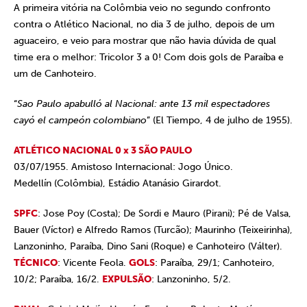
A primeira vitória na Colômbia veio no segundo confronto
contra o Atlético Nacional, no dia 3 de julho, depois de um
aguaceiro, e veio para mostrar que não havia dúvida de qual
time era o melhor: Tricolor 3 a 0! Com dois gols de Paraíba e
um de Canhoteiro.
“
Sao Paulo apabulló al Nacional: ante 13 mil espectadores
cayó el campeón colombiano
” (El Tiempo, 4 de julho de 1955).
ATLÉTICO NACIONAL 0 x 3 SÃO PAULO
03/07/1955. Amistoso Internacional: Jogo Único.
Medellín (Colômbia), Estádio Atanásio Girardot.
SPFC
: Jose Poy (Costa); De Sordi e Mauro (Pirani); Pé de Valsa,
Bauer (Víctor) e Alfredo Ramos (Turcão); Maurinho (Teixeirinha),
Lanzoninho, Paraíba, Dino Sani (Roque) e Canhoteiro (Válter).
TÉCNICO
: Vicente Feola.
GOLS
: Paraíba, 29/1; Canhoteiro,
10/2; Paraíba, 16/2.
EXPULSÃO
: Lanzoninho, 5/2.