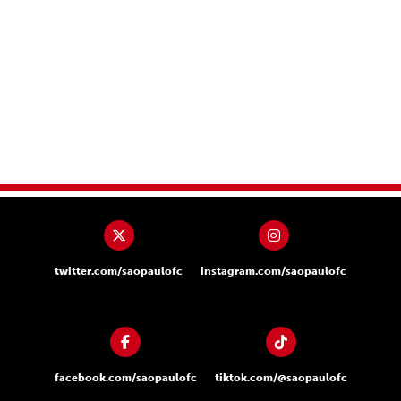
twitter.com/saopaulofc
instagram.com/saopaulofc
facebook.com/saopaulofc
tiktok.com/@saopaulofc