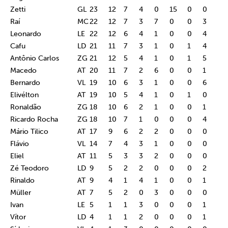
Zetti
GL
23
12
7
4
0
15
0
0
Raí
MC
22
12
7
3
7
0
0
3
Leonardo
LE
22
12
6
4
1
0
0
4
Cafu
LD
21
11
7
3
1
0
1
4
Antônio Carlos
ZG
21
12
5
4
1
0
1
5
Macedo
AT
20
11
7
2
6
0
0
1
Bernardo
VL
19
10
6
3
1
0
0
6
Elivélton
AT
19
10
5
4
1
0
1
0
Ronaldão
ZG
18
10
6
2
1
0
0
1
Ricardo Rocha
ZG
18
10
7
1
0
0
0
4
Mário Tilico
AT
17
9
6
2
2
0
0
0
Flávio
VL
14
7
4
3
1
0
0
0
Eliel
AT
11
5
3
3
2
0
0
0
Zé Teodoro
LD
9
5
2
2
0
0
0
2
Rinaldo
AT
9
4
1
4
1
0
0
1
Müller
AT
7
5
2
0
3
0
0
0
Ivan
LE
5
1
1
3
0
0
0
1
Vítor
LD
4
1
1
2
0
0
0
1