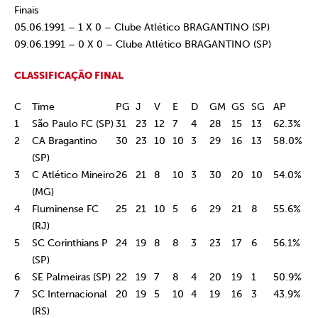
Finais
05.06.1991 – 1 X 0 – Clube Atlético BRAGANTINO (SP)
09.06.1991 – 0 X 0 – Clube Atlético BRAGANTINO (SP)
CLASSIFICAÇÃO FINAL
C
Time
PG
J
V
E
D
GM
GS
SG
AP
1
São Paulo FC (SP)
31
23
12
7
4
28
15
13
62.3%
2
CA Bragantino
30
23
10
10
3
29
16
13
58.0%
(SP)
3
C Atlético Mineiro
26
21
8
10
3
30
20
10
54.0%
(MG)
4
Fluminense FC
25
21
10
5
6
29
21
8
55.6%
(RJ)
5
SC Corinthians P
24
19
8
8
3
23
17
6
56.1%
(SP)
6
SE Palmeiras (SP)
22
19
7
8
4
20
19
1
50.9%
7
SC Internacional
20
19
5
10
4
19
16
3
43.9%
(RS)