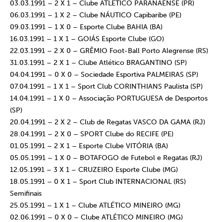
03.03.1991 – 2 X 1 – Clube ATLÉTICO PARANAENSE (PR)
06.03.1991 – 1 X 2 – Clube NÁUTICO Capibaribe (PE)
09.03.1991 – 1 X 0 – Esporte Clube BAHIA (BA)
16.03.1991 – 1 X 1 – GOIÁS Esporte Clube (GO)
22.03.1991 – 2 X 0 – GRÊMIO Foot-Ball Porto Alegrense (RS)
31.03.1991 – 2 X 1 – Clube Atlético BRAGANTINO (SP)
04.04.1991 – 0 X 0 – Sociedade Esportiva PALMEIRAS (SP)
07.04.1991 – 1 X 1 – Sport Club CORINTHIANS Paulista (SP)
14.04.1991 – 1 X 0 – Associação PORTUGUESA de Desportos
(SP)
20.04.1991 – 2 X 2 – Club de Regatas VASCO DA GAMA (RJ)
28.04.1991 – 2 X 0 – SPORT Clube do RECIFE (PE)
01.05.1991 – 2 X 1 – Esporte Clube VITÓRIA (BA)
05.05.1991 – 1 X 0 – BOTAFOGO de Futebol e Regatas (RJ)
12.05.1991 – 3 X 1 – CRUZEIRO Esporte Clube (MG)
18.05.1991 – 0 X 1 – Sport Club INTERNACIONAL (RS)
Semifinais
25.05.1991 – 1 X 1 – Clube ATLÉTICO MINEIRO (MG)
02.06.1991 – 0 X 0 – Clube ATLÉTICO MINEIRO (MG)