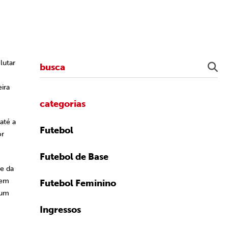
lutar
ira
categorias
até a
Futebol
or
Futebol de Base
me da
uem
Futebol Feminino
 um
Ingressos