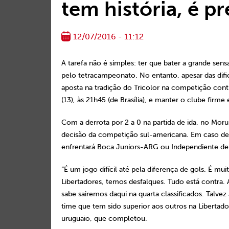
tem história, é pr
12/07/2016 - 11:12
A tarefa não é simples: ter que bater a grande sen
pelo tetracampeonato. No entanto, apesar das dif
aposta na tradição do Tricolor na competição conti
(13), às 21h45 (de Brasília), e manter o clube firm
Com a derrota por 2 a 0 na partida de ida, no Morum
decisão da competição sul-americana. Em caso de 
enfrentará Boca Juniors-ARG ou Independiente del
“É um jogo difícil até pela diferença de gols. É m
Libertadores, temos desfalques. Tudo está contra. 
sabe sairemos daqui na quarta classificados. Talvez
time que tem sido superior aos outros na Libertado
uruguaio, que completou.