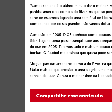
“Vamos tentar até o último minuto dar o melhor. A 
partidas anteriores como a do River, na qual se pe
sorte de estarmos jogando uma semifinal de Liber
competindo por coisas grandes, não vamos deixar d
Campeão em 2005, DIO5 conhece como poucos a Li
líder, Lugano tenta passar tranquilidade aos compa
do que em 2005. Faremos tudo e mais um pouco n
bonitas. O futebol me ensinou que quarta pode se
“Joguei partidas anteriores como a do River, na qu
Muito mais do que pressão, é uma alegria, uma mo
sonhar, de lutar. Contra o melhor time da Libertador
Compartilhe esse conteúdo