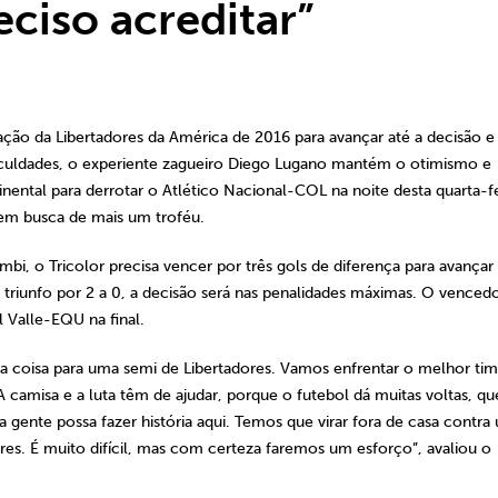
eciso acreditar”
sação da Libertadores da América de 2016 para avançar até a decisão e 
iculdades, o experiente zagueiro Diego Lugano mantém o otimismo e
nental para derrotar o Atlético Nacional-COL na noite desta quarta-fe
e em busca de mais um troféu.
bi, o Tricolor precisa vencer por três gols de diferença para avançar 
triunfo por 2 a 0, a decisão será nas penalidades máximas. O venced
 Valle-EQU na final.
uita coisa para uma semi de Libertadores. Vamos enfrentar o melhor ti
A camisa e a luta têm de ajudar, porque o futebol dá muitas voltas, q
 a gente possa fazer história aqui. Temos que virar fora de casa contra
res. É muito difícil, mas com certeza faremos um esforço”, avaliou o