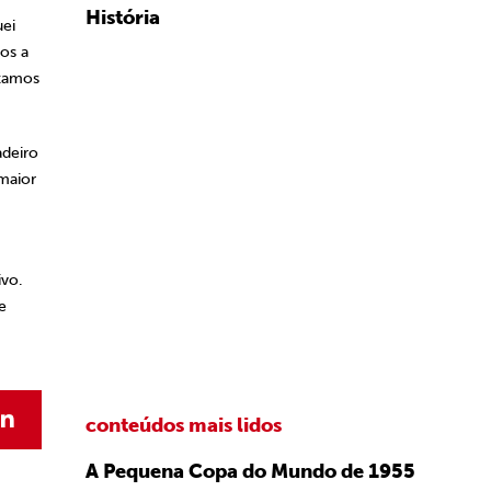
História
uei
os a
stamos
deiro
 maior
ivo.
e
conteúdos mais lidos
A Pequena Copa do Mundo de 1955