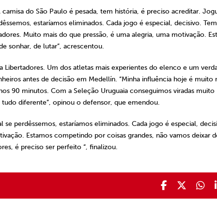
camisa do São Paulo é pesada, tem história, é preciso acreditar. Jog
rdêssemos, estaríamos eliminados. Cada jogo é especial, decisivo. Tem
tadores. Muito mais do que pressão, é uma alegria, uma motivação. E
e sonhar, de lutar”, acrescentou.
bertadores. Um dos atletas mais experientes do elenco e um verda
nheiros antes de decisão em Medellín. “Minha influência hoje é muito
os 90 minutos. Com a Seleção Uruguaia conseguimos viradas muito
r tudo diferente”, opinou o defensor, que emendou.
al se perdêssemos, estaríamos eliminados. Cada jogo é especial, decis
tivação. Estamos competindo por coisas grandes, não vamos deixar d
es, é preciso ser perfeito “, finalizou.