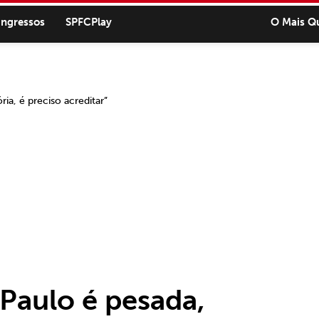
ingressos
SPFCPlay
O Mais Q
Paulo é pesada,