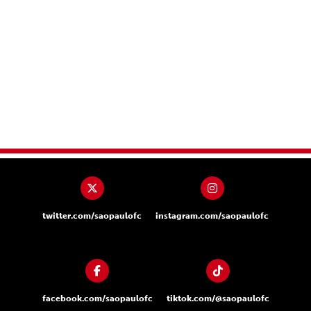
twitter.com/saopaulofc
instagram.com/saopaulofc
facebook.com/saopaulofc
tiktok.com/@saopaulofc