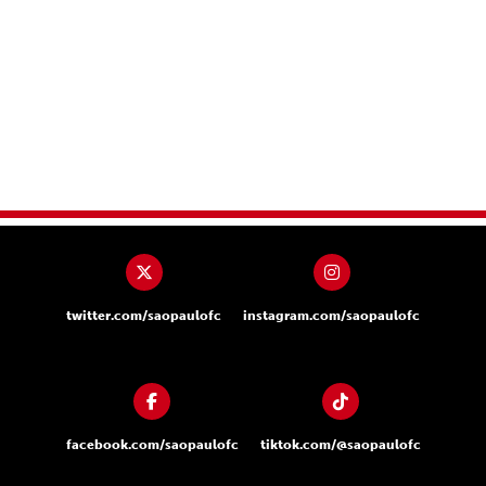
twitter.com/saopaulofc
instagram.com/saopaulofc
facebook.com/saopaulofc
tiktok.com/@saopaulofc