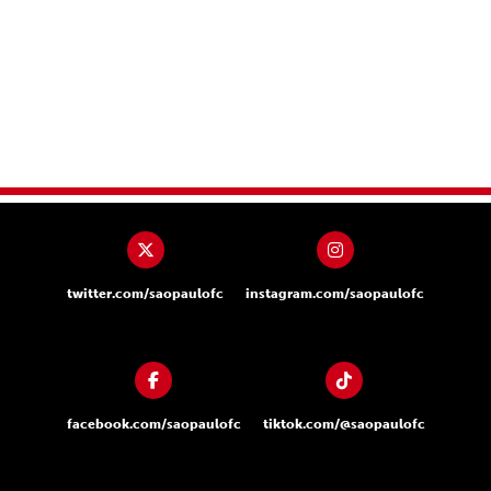
twitter.com/saopaulofc
instagram.com/saopaulofc
facebook.com/saopaulofc
tiktok.com/@saopaulofc