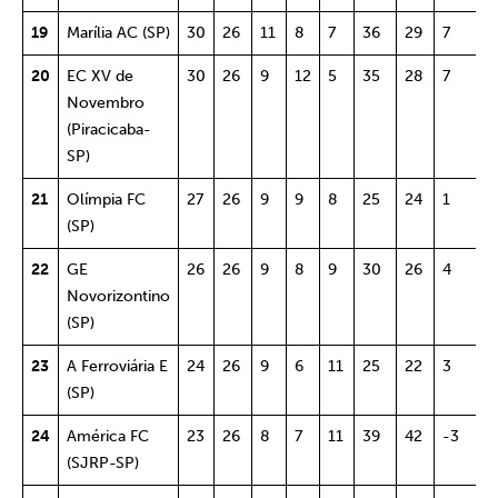
19
Marília AC (SP)
30
26
11
8
7
36
29
7
5
20
EC XV de
30
26
9
12
5
35
28
7
5
Novembro
(Piracicaba-
SP)
21
Olímpia FC
27
26
9
9
8
25
24
1
4
(SP)
22
GE
26
26
9
8
9
30
26
4
4
Novorizontino
(SP)
23
A Ferroviária E
24
26
9
6
11
25
22
3
4
(SP)
24
América FC
23
26
8
7
11
39
42
-3
3
(SJRP-SP)