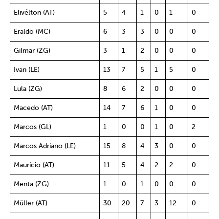
Elivélton (AT)
5
4
1
0
1
0
Eraldo (MC)
6
3
3
0
0
0
Gilmar (ZG)
3
1
2
0
0
0
Ivan (LE)
13
7
5
1
5
0
Lula (ZG)
8
6
2
0
0
0
Macedo (AT)
14
7
6
1
0
0
Marcos (GL)
1
0
0
1
0
2
Marcos Adriano (LE)
15
8
4
3
0
0
Maurício (AT)
11
5
4
2
2
0
Menta (ZG)
1
0
1
0
0
0
Müller (AT)
30
20
7
3
12
0