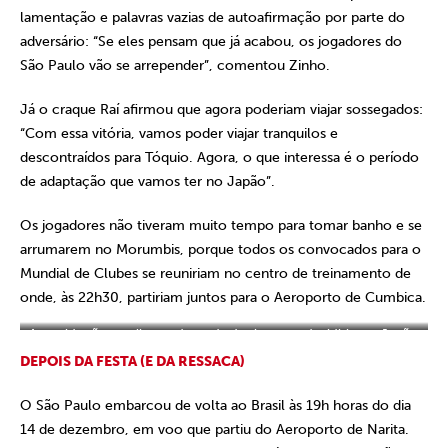
lamentação e palavras vazias de autoafirmação por parte do
adversário: “Se eles pensam que já acabou, os jogadores do
São Paulo vão se arrepender”, comentou Zinho.
Já o craque Raí afirmou que agora poderiam viajar sossegados:
“Com essa vitória, vamos poder viajar tranquilos e
descontraídos para Tóquio. Agora, o que interessa é o período
de adaptação que vamos ter no Japão”.
Os jogadores não tiveram muito tempo para tomar banho e se
arrumarem no Morumbis, porque todos os convocados para o
Mundial de Clubes se reuniriam no centro de treinamento de
onde, às 22h30, partiriam juntos para o Aeroporto de Cumbica.
A torcida são-paulina se despede do time que decidiria, no Japão,
o Mundial de 1992.
DEPOIS DA FESTA (E DA RESSACA)
O São Paulo embarcou de volta ao Brasil às 19h horas do dia
14 de dezembro, em voo que partiu do Aeroporto de Narita.