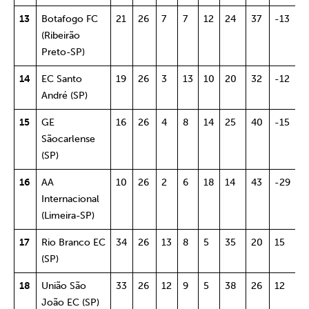
13
Botafogo FC
21
26
7
7
12
24
37
-13
3
(Ribeirão
Preto-SP)
14
EC Santo
19
26
3
13
10
20
32
-12
2
André (SP)
15
GE
16
26
4
8
14
25
40
-15
2
Sãocarlense
(SP)
16
AA
10
26
2
6
18
14
43
-29
1
Internacional
(Limeira-SP)
17
Rio Branco EC
34
26
13
8
5
35
20
15
6
(SP)
18
União São
33
26
12
9
5
38
26
12
5
João EC (SP)