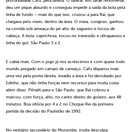
profundidade Cafu, pela direita. O lateral, em tarde fenomenal,
deu um pique absurdo e conseguiu impedir a saída da bola pela
linha de fundo – mais do que isso, cruzou-a para Raí, que
chegava pelo meio, dentro da área. O meia, corajoso, ganhou
na corrida sob ameaça do pé alto do zagueiro e tocou de
cabeça. A bola, caprichosa, tocou no travessão e ultrapassou a
linha do gol. São Paulo 3 a 2.
E cabia mais. Com o jogo já nos acréscimos e com quase todo
mundo pregado em campo de cansaço, Cafu disparou mais
uma vez pela ponta direita, invadiu a área e foi derrubado por
Edinho, que não tinha forças nem recursos para muita coisa
além disso. Pênalti para o São Paulo, que Raí cobrou e
marcou, com força, alto, no canto direito do goleiro, aos 48
minutos. Boa vitória por 4 a 2 no Choque Rei da primeira
partida da decisão do Paulistão de 1992.
No vestiário secundário do Morumbis, muita desculpa,