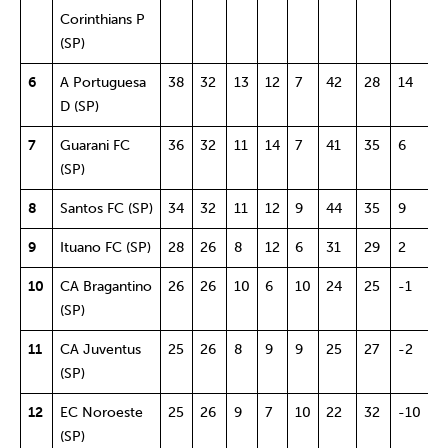
Corinthians P
(SP)
6
A Portuguesa
38
32
13
12
7
42
28
14
5
D (SP)
7
Guarani FC
36
32
11
14
7
41
35
6
4
(SP)
8
Santos FC (SP)
34
32
11
12
9
44
35
9
4
9
Ituano FC (SP)
28
26
8
12
6
31
29
2
4
10
CA Bragantino
26
26
10
6
10
24
25
-1
4
(SP)
11
CA Juventus
25
26
8
9
9
25
27
-2
4
(SP)
12
EC Noroeste
25
26
9
7
10
22
32
-10
4
(SP)