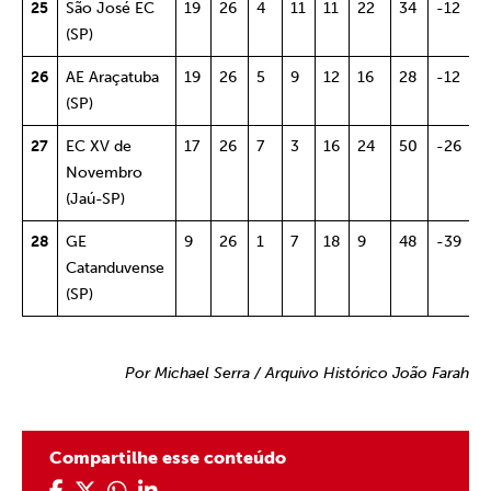
25
São José EC
19
26
4
11
11
22
34
-12
2
(SP)
26
AE Araçatuba
19
26
5
9
12
16
28
-12
3
(SP)
27
EC XV de
17
26
7
3
16
24
50
-26
3
Novembro
(Jaú-SP)
28
GE
9
26
1
7
18
9
48
-39
1
Catanduvense
(SP)
Por Michael Serra / Arquivo Histórico João Farah
Compartilhe esse conteúdo