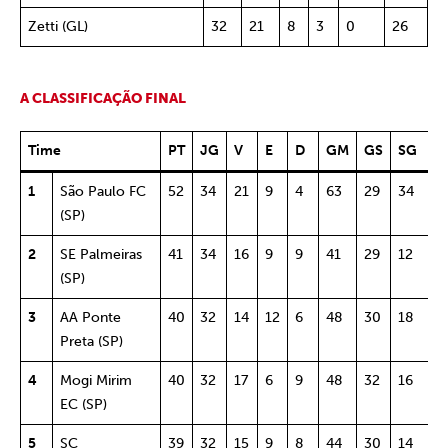
Zetti (GL)
32
21
8
3
0
26
A CLASSIFICAÇÃO FINAL
Time
PT
JG
V
E
D
GM
GS
SG
A
1
São Paulo FC
52
34
21
9
4
63
29
34
7
(SP)
2
SE Palmeiras
41
34
16
9
9
41
29
12
5
(SP)
3
AA Ponte
40
32
14
12
6
48
30
18
5
Preta (SP)
4
Mogi Mirim
40
32
17
6
9
48
32
16
5
EC (SP)
5
SC
39
32
15
9
8
44
30
14
5