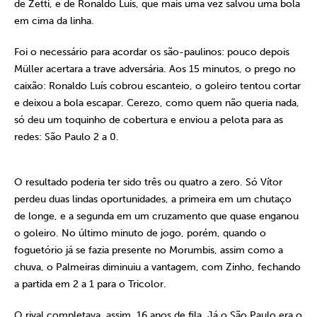
de Zetti, e de Ronaldo Luís, que mais uma vez salvou uma bola
em cima da linha.
Foi o necessário para acordar os são-paulinos: pouco depois
Müller acertara a trave adversária. Aos 15 minutos, o prego no
caixão: Ronaldo Luís cobrou escanteio, o goleiro tentou cortar
e deixou a bola escapar. Cerezo, como quem não queria nada,
só deu um toquinho de cobertura e enviou a pelota para as
redes: São Paulo 2 a 0.
O resultado poderia ter sido três ou quatro a zero. Só Vítor
perdeu duas lindas oportunidades, a primeira em um chutaço
de longe, e a segunda em um cruzamento que quase enganou
o goleiro. No último minuto de jogo, porém, quando o
foguetório já se fazia presente no Morumbis, assim como a
chuva, o Palmeiras diminuiu a vantagem, com Zinho, fechando
a partida em 2 a 1 para o Tricolor.
O rival completava, assim, 16 anos de fila. Já o São Paulo era o