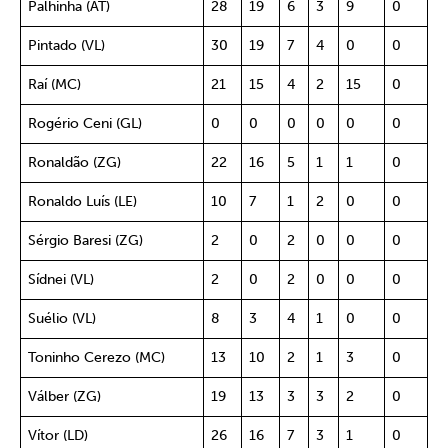
Palhinha (AT)
28
19
6
3
9
0
Pintado (VL)
30
19
7
4
0
0
Raí (MC)
21
15
4
2
15
0
Rogério Ceni (GL)
0
0
0
0
0
0
Ronaldão (ZG)
22
16
5
1
1
0
Ronaldo Luís (LE)
10
7
1
2
0
0
Sérgio Baresi (ZG)
2
0
2
0
0
0
Sídnei (VL)
2
0
2
0
0
0
Suélio (VL)
8
3
4
1
0
0
Toninho Cerezo (MC)
13
10
2
1
3
0
Válber (ZG)
19
13
3
3
2
0
Vítor (LD)
26
16
7
3
1
0