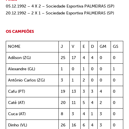
05.12.1992 – 4 X 2 – Sociedade Esportiva PALMEIRAS (SP)
20.12.1992 – 2 X 1 – Sociedade Esportiva PALMEIRAS (SP)
OS CAMPEÕES
NOME
J
V
E
D
GM
GS
Adílson (ZG)
25
17
4
4
0
0
Alexandre (GL)
1
0
1
0
0
1
Antônio Carlos (ZG)
3
1
2
0
0
0
Cafu (PT)
19
13
3
3
4
0
Catê (AT)
20
11
5
4
2
0
Cuca (AT)
8
3
4
1
3
0
Dinho (VL)
26
16
6
4
3
0