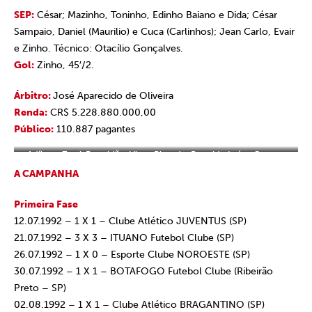
SEP:
César; Mazinho, Toninho, Edinho Baiano e Dida; César
Sampaio, Daniel (Maurilio) e Cuca (Carlinhos); Jean Carlo, Evair
e Zinho. Técnico: Otacílio Gonçalves.
Gol:
Zinho, 45′/2.
Árbitro:
José Aparecido de Oliveira
Renda:
CR$ 5.228.880.000,00
Público:
110.887 pagantes
Adílson, Zetti, Ronaldão, Vitor, Pintado, Ronaldo Luís e Cerezo;
Müller, Palhinha, Cafu e Raí
A CAMPANHA
Primeira Fase
12.07.1992 – 1 X 1 – Clube Atlético JUVENTUS (SP)
21.07.1992 – 3 X 3 – ITUANO Futebol Clube (SP)
26.07.1992 – 1 X 0 – Esporte Clube NOROESTE (SP)
30.07.1992 – 1 X 1 – BOTAFOGO Futebol Clube (Ribeirão
Preto – SP)
02.08.1992 – 1 X 1 – Clube Atlético BRAGANTINO (SP)