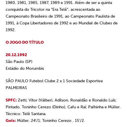
1980, 1981, 1985, 1987, 1989 e 1991. Além de ser a quinta
conquista do Tricolor na “Era Telê”, acrescentada ao
Campeonato Brasileiro de 1991, ao Campeonato Paulista de
1991, à Copa Libertadores de 1992 e ao Mundial de Clubes de
1992.
O JOGO DO TÍTULO
20.12.1992
São Paulo (SP)
Estádio do Morumbis
SÃO PAULO Futebol Clube 2 x 1 Sociedade Esportiva
PALMEIRAS
SPFC:
Zetti; Vítor (Válber), Adílson, Ronaldão e Ronaldo Luís;
Pintado, Toninho Cerezo (Dinho), Cafu e Raí; Palhinha e Müller.
Técnico: Telê Santana.
Gols:
Müller, 24′/1; Toninho Cerezo , 15′/2.