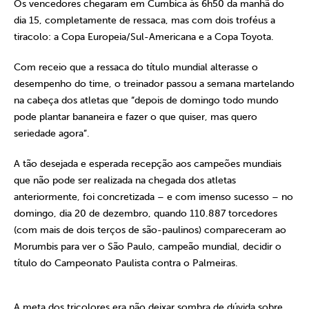
Os vencedores chegaram em Cumbica às 6h50 da manhã do
dia 15, completamente de ressaca, mas com dois troféus a
tiracolo: a Copa Europeia/Sul-Americana e a Copa Toyota.
Com receio que a ressaca do título mundial alterasse o
desempenho do time, o treinador passou a semana martelando
na cabeça dos atletas que “depois de domingo todo mundo
pode plantar bananeira e fazer o que quiser, mas quero
seriedade agora”.
A tão desejada e esperada recepção aos campeões mundiais
que não pode ser realizada na chegada dos atletas
anteriormente, foi concretizada – e com imenso sucesso – no
domingo, dia 20 de dezembro, quando 110.887 torcedores
(com mais de dois terços de são-paulinos) compareceram ao
Morumbis para ver o São Paulo, campeão mundial, decidir o
título do Campeonato Paulista contra o Palmeiras.
A meta dos tricolores era não deixar sombra de dúvida sobre