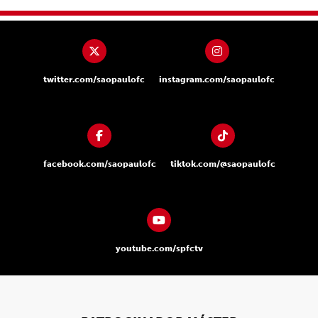
twitter.com/saopaulofc
instagram.com/saopaulofc
facebook.com/saopaulofc
tiktok.com/@saopaulofc
youtube.com/spfctv