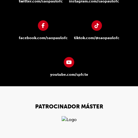
twitter.com/saopaulofc
instagram.com/saopaulofc
facebook.com/saopaulofc
tiktok.com/@saopaulofc
youtube.com/spfctv
PATROCINADOR MÁSTER