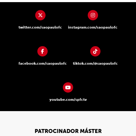
twitter.com/saopaulofc
instagram.com/saopaulofc
facebook.com/saopaulofc
tiktok.com/@saopaulofc
youtube.com/spfctv
PATROCINADOR MÁSTER