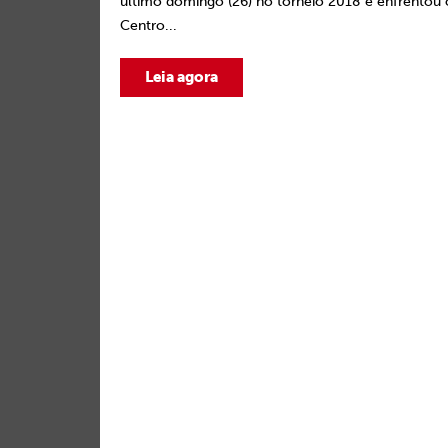
último domingo (26) no torneio 2018 e enfrentou 
Centro...
Leia agora