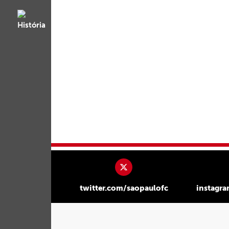
twitter.com/saopaulofc
instagr