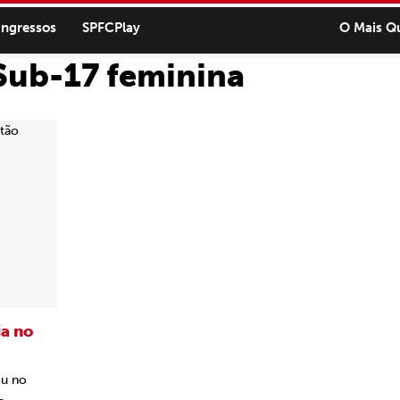
ingressos
SPFCPlay
O Mais Q
 Sub-17 feminina
ia no
ou no