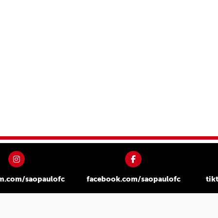
am.com/saopaulofc
facebook.com/saopaulofc
tik