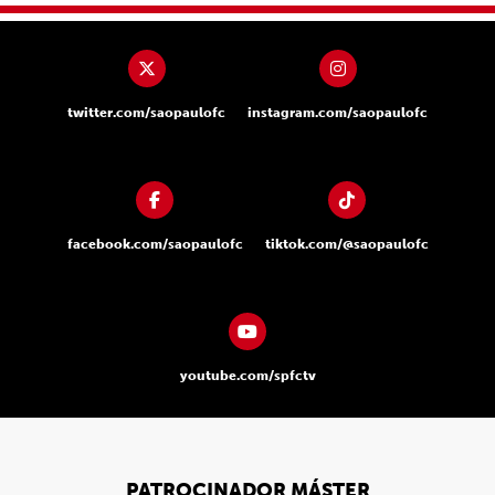
twitter.com/saopaulofc
instagram.com/saopaulofc
facebook.com/saopaulofc
tiktok.com/@saopaulofc
youtube.com/spfctv
PATROCINADOR MÁSTER