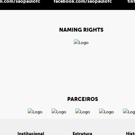
am.com/saopaulofc
facebook.com/saopaulofc
tik
NAMING RIGHTS
PARCEIROS
Institucional
Estrutura
Hist