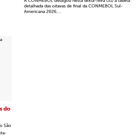
A CONMEBOL divulgou nesta sexta-feira (31) a tabela
detalhada das oitavas de final da CONMEBOL Sul-
Americana 2026....
s do
 o São
xta-