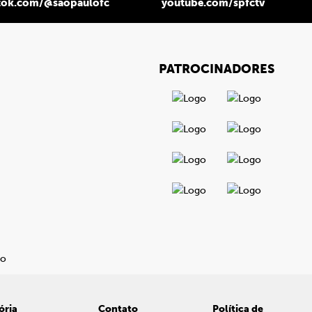
tok.com/@saopaulofc
youtube.com/spfctv
PATROCINADORES
ória
Contato
Política de