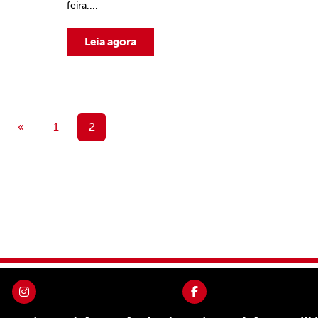
feira....
Leia agora
«
1
2