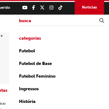
Notícias
uerido
categorias
Futebol
Futebol de Base
Futebol Feminino
Ingressos
stas
História
ício