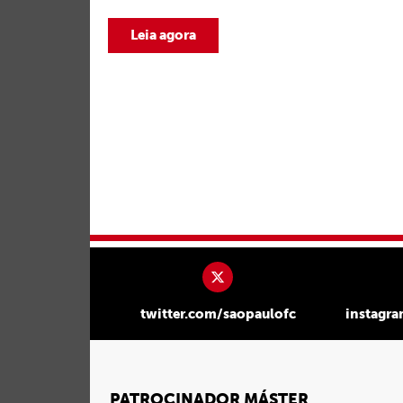
Leia agora
twitter.com/saopaulofc
instagr
PATROCINADOR MÁSTER