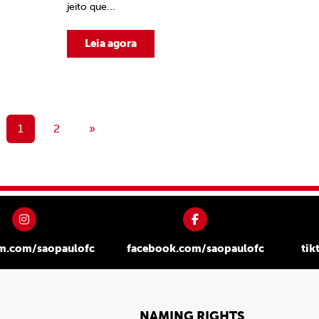
jeito que...
Leia agora
1
2
»
am.com/saopaulofc
facebook.com/saopaulofc
tik
NAMING RIGHTS