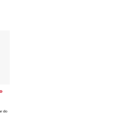
o
ar do