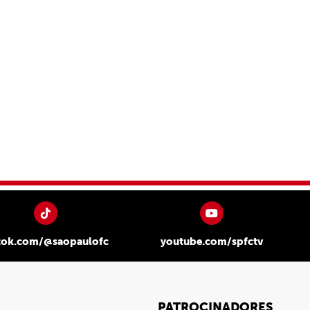
tok.com/@saopaulofc
youtube.com/spfctv
PATROCINADORES