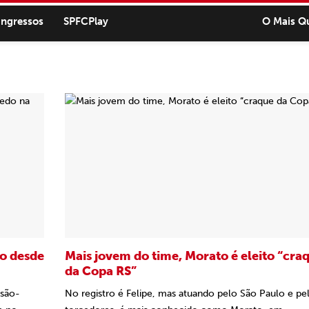
ingressos
SPFCPlay
O Mais Q
co desde
Mais jovem do time, Morato é eleito “cra
da Copa RS”
 são-
No registro é Felipe, mas atuando pelo São Paulo e pe