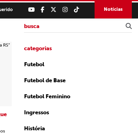
Notícias
uerido
categorias
Futebol
Futebol de Base
Futebol Feminino
Ingressos
que
História
los