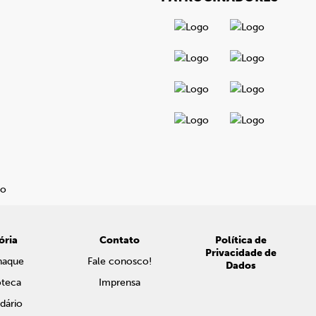
ória
Contato
Política de
Privacidade de
naque
Fale conosco!
Dados
oteca
Imprensa
dário