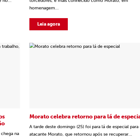
 no...
torcedores, é mais conhecido como Morato, em
homenagem...
Leia agora
os
Morato celebra retorno para lá de especi
ão
A tarde deste domingo (25) foi para lá de especial para
o chega na
atacante Morato, que retornou após se recuperar...