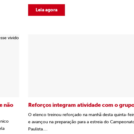
Leia agora
e não
Reforços integram atividade com o grup
O elenco treinou reforçado na manhã desta quinta-feir
cnico
e avançou na preparação para a estreia do Campeonat
ela
Paulista....