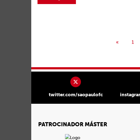
«
1
twitter.com/saopaulofc
instagr
PATROCINADOR MÁSTER