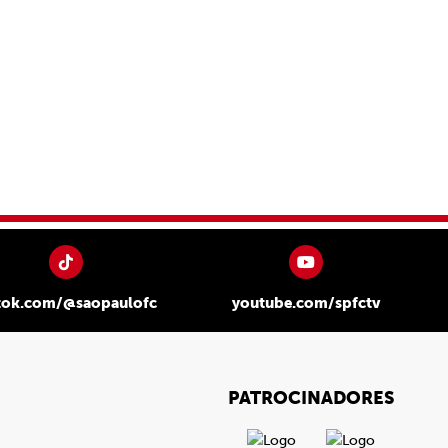
tok.com/@saopaulofc
youtube.com/spfctv
PATROCINADORES