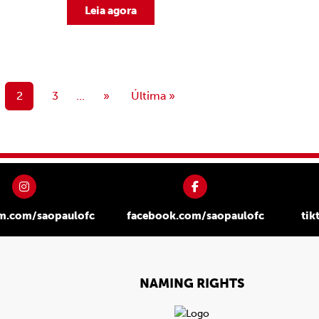
Leia agora
2
3
...
»
Última »
am.com/saopaulofc
facebook.com/saopaulofc
tik
NAMING RIGHTS