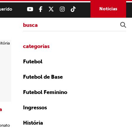
Notícias
uerido
categorias
Futebol
Futebol de Base
Futebol Feminino
Ingressos
a
História
onato