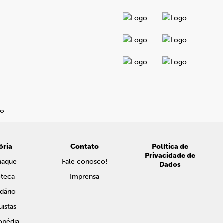
ória
Contato
Política de
Privacidade de
naque
Fale conosco!
Dados
oteca
Imprensa
dário
istas
opédia