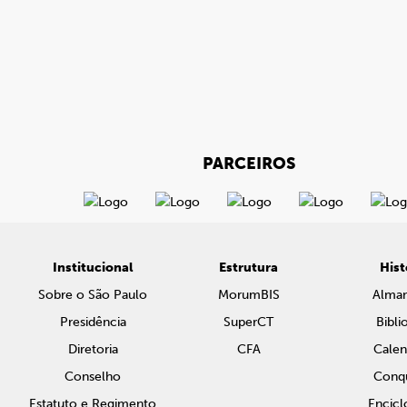
PARCEIROS
Institucional
Estrutura
Hist
Sobre o São Paulo
MorumBIS
Alma
Presidência
SuperCT
Bibli
Diretoria
CFA
Calen
Conselho
Conqu
Estatuto e Regimento
Encicl