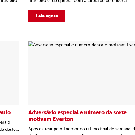
rasileiro,
Brasileiro e, de quebra, com a tarefa de defender a...
Leia agora
aulo
Adversário especial e número da sorte
motivam Everton
para o
Após estrear pelo Tricolor no último final de semana, d
e deste...