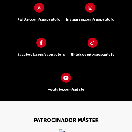
twitter.com/saopaulofc
instagram.com/saopaulofc
facebook.com/saopaulofc
tiktok.com/@saopaulofc
youtube.com/spfctv
PATROCINADOR MÁSTER