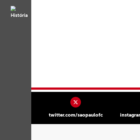
twitter.com/saopaulofc
instagr