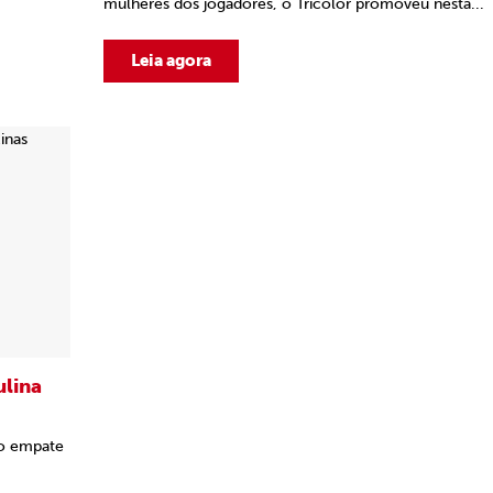
mulheres dos jogadores, o Tricolor promoveu nesta...
Leia agora
ulina
 o empate