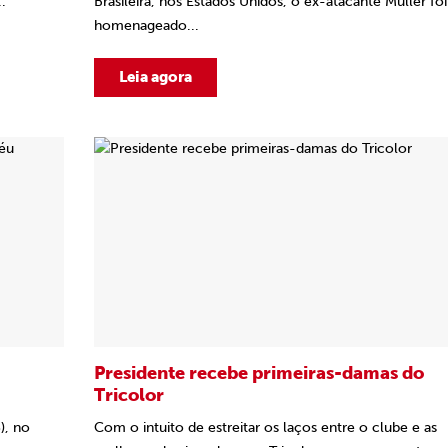
..
Brasileira, nos Estados Unidos, o ex-atacante Müller foi
homenageado...
Leia agora
Presidente recebe primeiras-damas do
Tricolor
), no
Com o intuito de estreitar os laços entre o clube e as