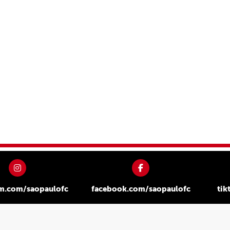
am.com/saopaulofc
facebook.com/saopaulofc
tik