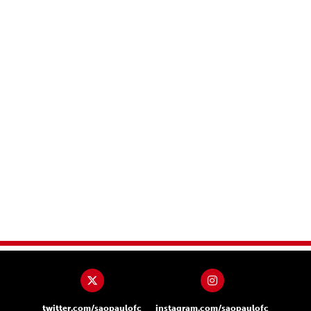
twitter.com/saopaulofc
instagram.com/saopaulofc