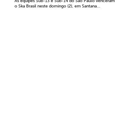
As equipes Sub-13 e Sub-14 do São Paulo venceram
o Ska Brasil neste domingo (2), em Santana...