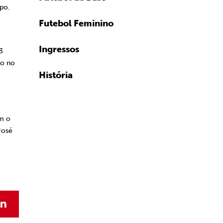
po.
Futebol Feminino
Ingressos
3
to no
História
om o
José