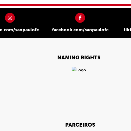
am.com/saopaulofc
facebook.com/saopaulofc
tik
NAMING RIGHTS
PARCEIROS