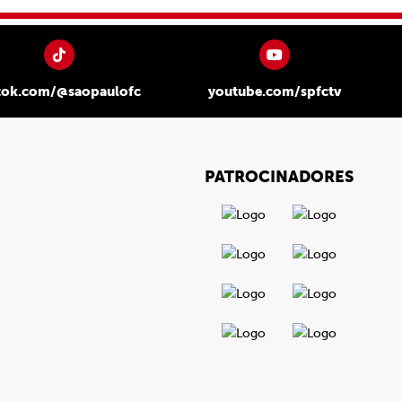
tok.com/@saopaulofc
youtube.com/spfctv
PATROCINADORES