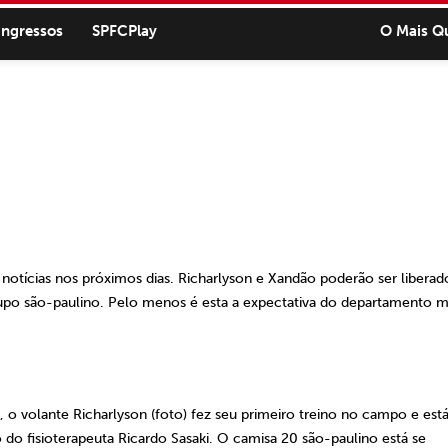
ingressos
SPFCPlay
O Mais Q
 notícias nos próximos dias. Richarlyson e Xandão poderão ser liberad
rupo são-paulino. Pelo menos é esta a expectativa do departamento 
 o volante Richarlyson (foto) fez seu primeiro treino no campo e est
 do fisioterapeuta Ricardo Sasaki. O camisa 20 são-paulino está se