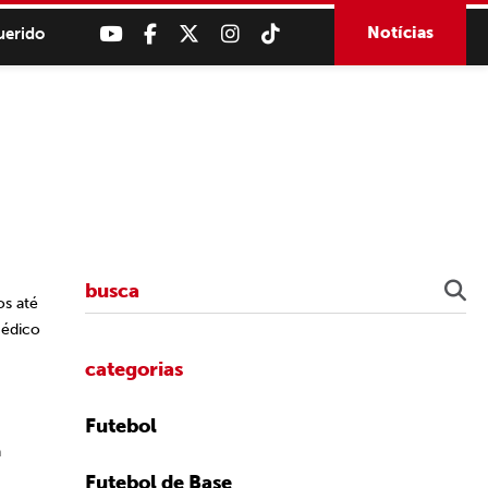
Notícias
uerido
os até
médico
categorias
Futebol
á
Futebol de Base