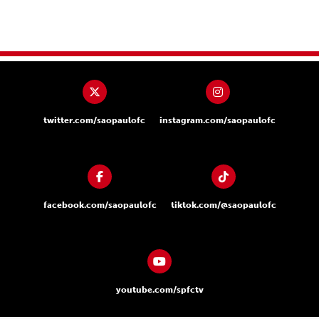
twitter.com/saopaulofc
instagram.com/saopaulofc
facebook.com/saopaulofc
tiktok.com/@saopaulofc
youtube.com/spfctv