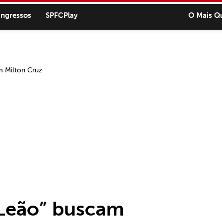
ingressos
SPFCPlay
O Mais Q
 Leão” buscam