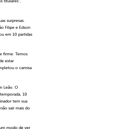
titulares”,
as surpresas.
o Filipe e Edson
ou em 10 partidas
ar firme. Temos
de estar
ompletou o camisa
om Leão. O
a temporada, 10
einador tem sua
não sair mais do
a um modo de ver