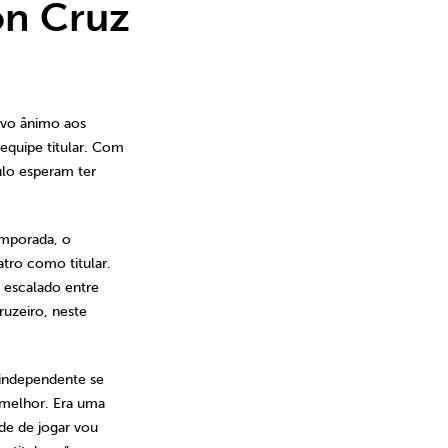
on Cruz
ovo ânimo aos
equipe titular. Com
ulo esperam ter
emporada, o
tro como titular.
i escalado entre
ruzeiro, neste
independente se
 melhor. Era uma
de de jogar vou