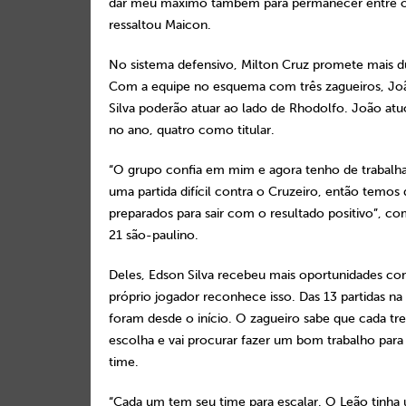
dar meu máximo também para permanecer entre os 
ressaltou Maicon.
No sistema defensivo, Milton Cruz promete mais du
Com a equipe no esquema com três zagueiros, Joã
Silva poderão atuar ao lado de Rhodolfo. João atu
no ano, quatro como titular.
“O grupo confia em mim e agora tenho de trabalh
uma partida difícil contra o Cruzeiro, então temos 
preparados para sair com o resultado positivo”, c
21 são-paulino.
Deles, Edson Silva recebeu mais oportunidades c
próprio jogador reconhece isso. Das 13 partidas n
foram desde o início. O zagueiro sabe que cada tr
escolha e vai procurar fazer um bom trabalho para 
time.
“Cada um tem seu time para escalar. O Leão tinh