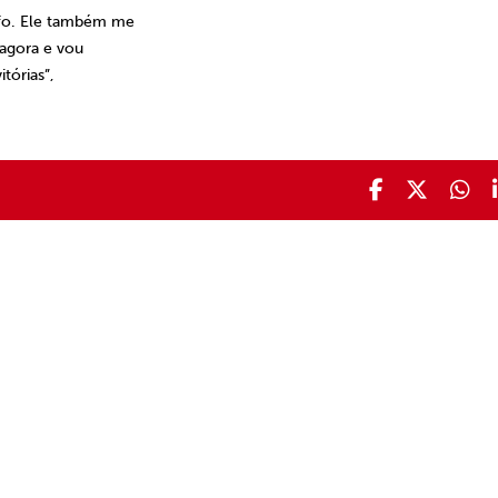
lfo. Ele também me
 agora e vou
tórias”,