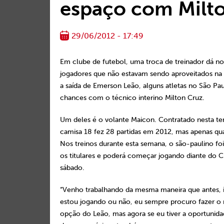
espaço com Milt
29/06/2012 - 17:49
Em clube de futebol, uma troca de treinador dá n
jogadores que não estavam sendo aproveitados na 
a saída de Emerson Leão, alguns atletas no São Pa
chances com o técnico interino Milton Cruz.
Um deles é o volante Maicon. Contratado nesta t
camisa 18 fez 28 partidas em 2012, mas apenas qua
Nos treinos durante esta semana, o são-paulino fo
os titulares e poderá começar jogando diante do C
sábado.
“Venho trabalhando da mesma maneira que antes, 
estou jogando ou não, eu sempre procuro fazer o
opção do Leão, mas agora se eu tiver a oportunida