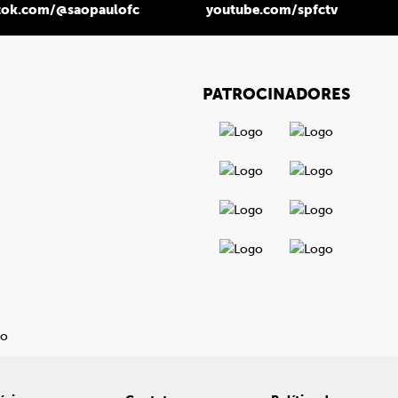
tok.com/@saopaulofc
youtube.com/spfctv
PATROCINADORES