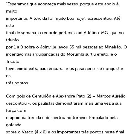
“Esperamos que aconteça mais vezes, porque este apoio é
muito
importante. A torcida foi muito boa hoje”, acrescentou. Até
este
final de semana, o recorde pertencia ao Atlético-MG, que no
triunfo
por 1 a 0 sobre o Joinville levou 55 mil pessoas ao Mineirão. O
incentivo nas arquibancadas do Morumbi surtiu efeito, e o
Tricolor
teve ânimo extra para encurralar os paranaenses e conquistar
os
três pontos.
Com gols de Centurión e Alexandre Pato (2) – Marcos Aurélio
descontou -, os paulistas demonstraram mais uma vez a sua
força com
o apoio da torcida e despertou no torneio. Embalado pela
goleada
sobre o Vasco (4 x 0) e os importantes três pontos neste final