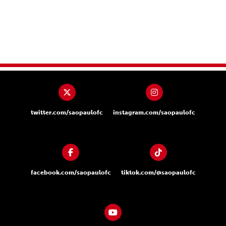
twitter.com/saopaulofc
instagram.com/saopaulofc
facebook.com/saopaulofc
tiktok.com/@saopaulofc