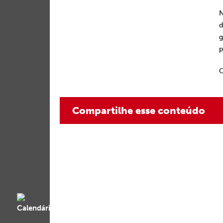
N
d
g
p
C
Compartilhe esse conteúdo