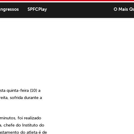
ingressos
SPFCPlay
O Mais Q
a quinta-feira (10) a
eita, sofrida durante a
nutos, foi realizado
a, chefe do Instituto do
stamento do atleta é de