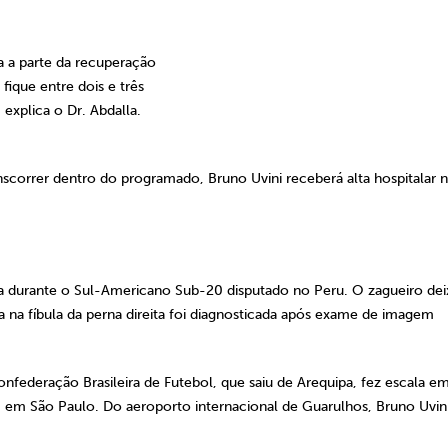
 a parte da recuperação
 fique entre dois e três
para a recuperação”, explica o Dr. Abda
scorrer dentro do programado, Bruno Uvini receberá alta hospitalar 
a durante o Sul-Americano Sub-20 disputado no Peru. O zagueiro de
a na fíbula da perna direita foi diagnosticada após exame de imagem
nfederação Brasileira de Futebol, que saiu de Arequipa, fez escala e
m São Paulo. Do aeroporto internacional de Guarulhos, Bruno Uvin