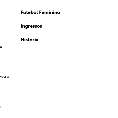
Futebol Feminino
Ingressos
lla.
História
na
ixou o
m
i