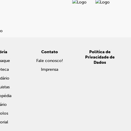
ória
Contato
Política de
Privacidade de
naque
Fale conosco!
Dados
oteca
Imprensa
dário
istas
opédia
ário
olos
rial