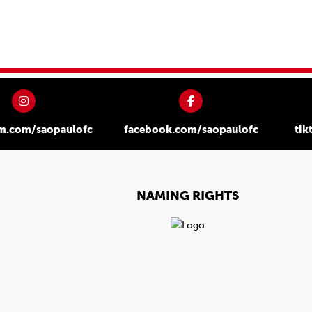
am.com/saopaulofc
facebook.com/saopaulofc
tik
NAMING RIGHTS