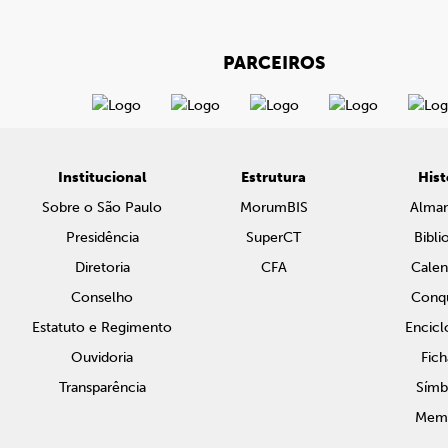
PARCEIROS
Institucional
Estrutura
Hist
Sobre o São Paulo
MorumBIS
Alma
Presidência
SuperCT
Bibli
Diretoria
CFA
Calen
Conselho
Conqu
Estatuto e Regimento
Encicl
Ouvidoria
Fich
Transparência
Símb
Memo