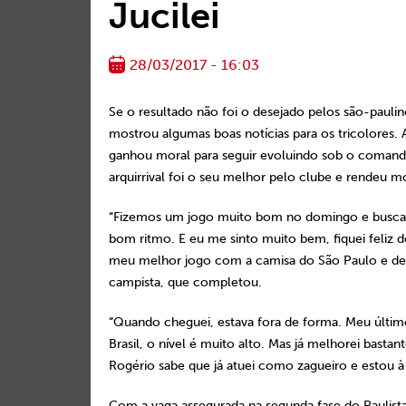
Jucilei
28/03/2017 - 16:03
Se o resultado não foi o desejado pelos são-paulino
mostrou algumas boas notícias para os tricolores
ganhou moral para seguir evoluindo sob o coman
arquirrival foi o seu melhor pelo clube e rendeu 
“Fizemos um jogo muito bom no domingo e buscamo
bom ritmo. E eu me sinto muito bem, fiquei feliz d
meu melhor jogo com a camisa do São Paulo e des
campista, que completou.
“Quando cheguei, estava fora de forma. Meu último
Brasil, o nível é muito alto. Mas já melhorei basta
Rogério sabe que já atuei como zagueiro e estou à 
Com a vaga assegurada na segunda fase do Paulista