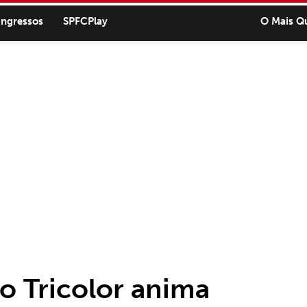
ingressos
SPFCPlay
O Mais Q
o Tricolor anima