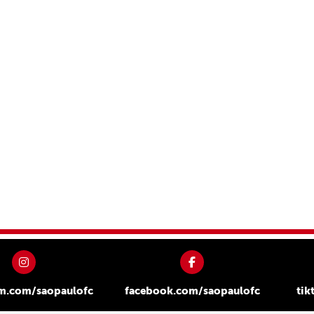
am.com/saopaulofc
facebook.com/saopaulofc
tik