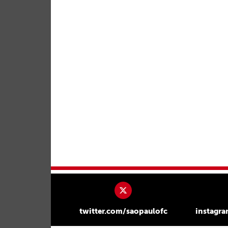
twitter.com/saopaulofc
instagr