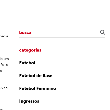
toso e
categorias
ndo um
Futebol
 Foi o
io-
Futebol de Base
ui, no
Futebol Feminino
O
Ingressos
pe