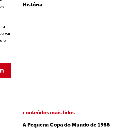
História
nas
ira
ue vai
e é
conteúdos mais lidos
A Pequena Copa do Mundo de 1955