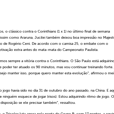
s, o clássico contra o Corinthians (1 x 1) no último final de semana
. Assim como Araruna, Jucilei também deixou boa impressão no Majes
do de Rogério Ceni. De acordo com o camisa 25, o embate com o
motivação extra antes do mata-mata do Campeonato Paulista.
s sempre a vitória contra o Corinthians. O São Paulo está adquiri
e poder ter atuado os 90 minutos, mas vou continuar treinando forte.
ejo manter isso, porque quero manter esta evolução”, afirmou o me
 jogo havia sido no dia 31 de outubro do ano passado, na China. E aq
nte ninguém esquece de jogar (risos). Estou adquirindo ritmo de jogo. 
disposição se ele precisar também”, ressaltou.
, o Tricolor luta agora pela ponta do Grupo B: com 17 pontos, a equi