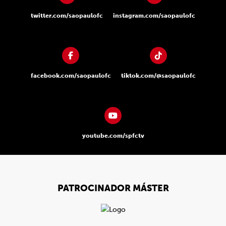
twitter.com/saopaulofc
instagram.com/saopaulofc
facebook.com/saopaulofc
tiktok.com/@saopaulofc
youtube.com/spfctv
PATROCINADOR MÁSTER