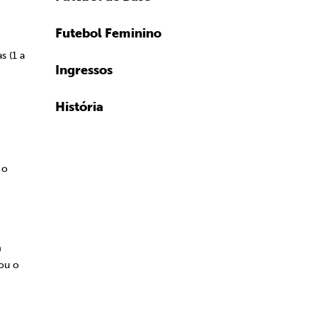
Futebol Feminino
s (1 a
Ingressos
História
 o
m
ou o