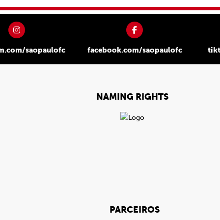
am.com/saopaulofc
facebook.com/saopaulofc
tik
NAMING RIGHTS
PARCEIROS