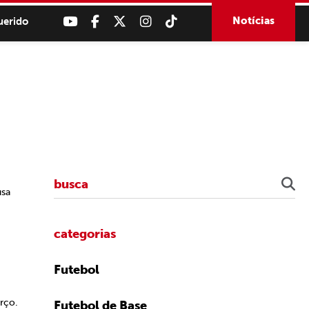
Notícias
uerido
usa
categorias
Futebol
rço.
Futebol de Base