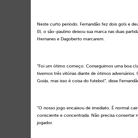
Neste curto período, Fernandão fez dois gols e deu d
0), o são-paulino deixou sua marca nas duas partida
Hernanes e Dagoberto marcarem.
“Foi um ótimo começo. Conseguimos uma boa classi
tivemos três vitórias diante de ótimos adversário
Goiás, mas isso é coisa do futebol”, disse Fernand
“O nosso jogo encaixou de imediato. É normal cai
consciente e concentrada. Não precisa consertar
jogador.