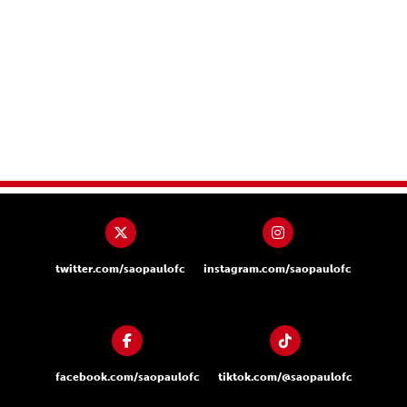
twitter.com/saopaulofc
instagram.com/saopaulofc
facebook.com/saopaulofc
tiktok.com/@saopaulofc