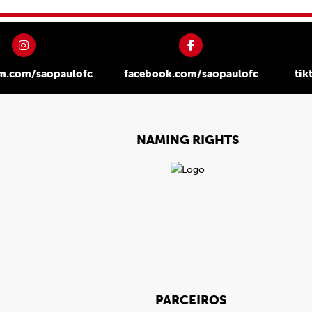
am.com/saopaulofc
facebook.com/saopaulofc
tik
NAMING RIGHTS
PARCEIROS