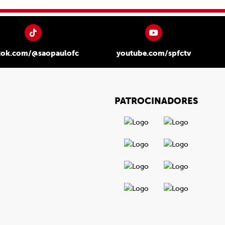
tok.com/@saopaulofc
youtube.com/spfctv
PATROCINADORES