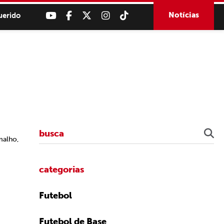
Notícias
uerido
malho,
categorias
Futebol
Futebol de Base