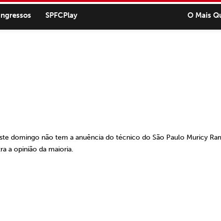
ingressos
SPFCPlay
O Mais Q
deste domingo não tem a anuência do técnico do São Paulo Muricy Ra
a a opinião da maioria.