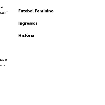
ue
Futebol Feminino
uala”,
Ingressos
História
mas o
sos.