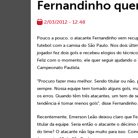
Fernandinho quer 
2/03/2012 - 12:48
Pouco a pouco, o atacante Fernandinho vem rec
futebol com a camisa do São Paulo. Nos dois últi
jogador fez dois gols e recebeu elogios do técnic
Feliz com o momento, ele quer seguir ajudando o 
Campeonato Paulista.
“Procuro fazer meu melhor. Sendo titular ou não,
sempre. Nossa equipe tem tomado alguns gols, ma
os erros. Quando têm três atacantes, um tem de se 
tendência é tomar menos gols”, disse Fernandinho.
Recentemente, Emerson Leão deixou claro que Fe
titular da equipe. Seria então o atacante o décim
do time? O atacante não liga muito para isso. Coi