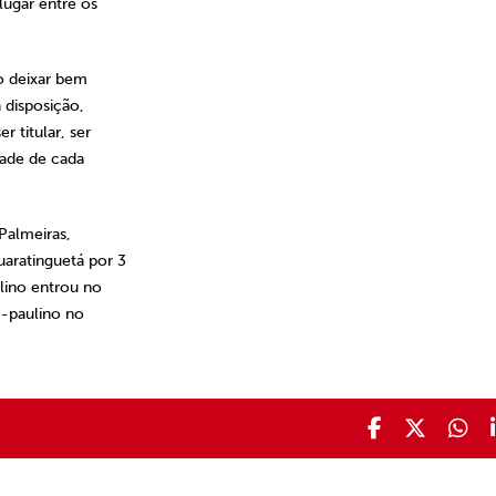
ugar entre os
o deixar bem
 disposição,
 titular, ser
tade de cada
Palmeiras,
uaratinguetá por 3
ulino entrou no
o-paulino no