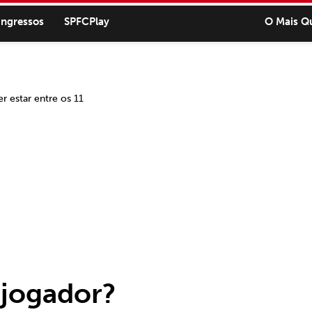
ingressos
SPFCPlay
O Mais Q
jogador?