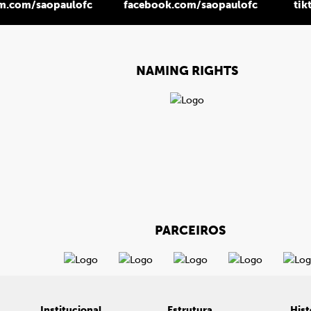
am.com/saopaulofc
facebook.com/saopaulofc
tik
NAMING RIGHTS
PARCEIROS
Institucional
Estrutura
Hist