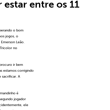
estar entre os 11
uperando o bom
mos jogos, o
o Emerson Leão.
Tricolor no
 procuro ir bem
s estamos corrigindo
sacrificar. A
rnandinho é
o segundo jogador
ncidentemente, ele