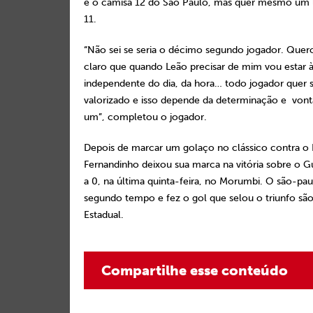
é o camisa 12 do São Paulo, mas quer mesmo um l
11.
“Não sei se seria o décimo segundo jogador. Quer
claro que quando Leão precisar de mim vou estar à
independente do dia, da hora… todo jogador quer ser
valorizado e isso depende da determinação e von
um”, completou o jogador.
Depois de marcar um golaço no clássico contra o 
Fernandinho deixou sua marca na vitória sobre o G
a 0, na última quinta-feira, no Morumbi. O são-pa
segundo tempo e fez o gol que selou o triunfo sã
Estadual.
Compartilhe esse conteúdo