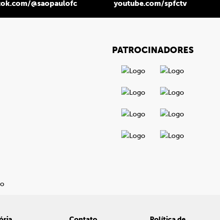
tok.com/@saopaulofc
youtube.com/spfctv
PATROCINADORES
ória
Contato
Política de