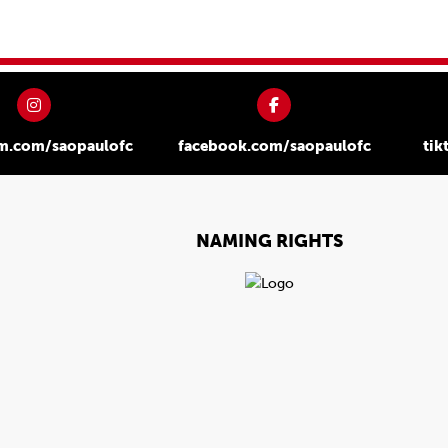
am.com/saopaulofc
facebook.com/saopaulofc
tik
NAMING RIGHTS