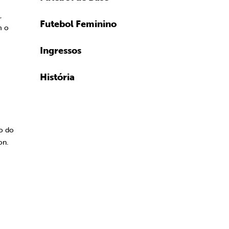
,
Futebol Feminino
m o
Ingressos
História
ão do
on.