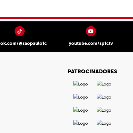
tok.com/@saopaulofc
youtube.com/spfctv
PATROCINADORES