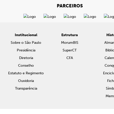
PARCEIROS
Institucional
Estrutura
Hist
Sobre o São Paulo
MorumBIS
Alma
Presidência
SuperCT
Bibli
Diretoria
CFA
Calen
Conselho
Conqu
Estatuto e Regimento
Encicl
Ouvidoria
Fich
Transparência
Símb
Memo