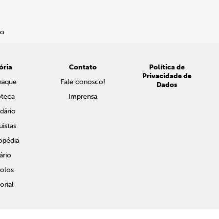
ória
Contato
Política de
Privacidade de
naque
Fale conosco!
Dados
oteca
Imprensa
dário
istas
opédia
ário
olos
rial