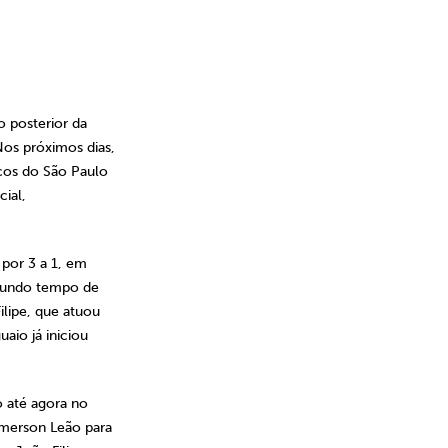
o posterior da
Nos próximos dias,
icos do São Paulo
ial,
 por 3 a 1, em
egundo tempo de
ilipe, que atuou
aio já iniciou
o até agora no
Emerson Leão para