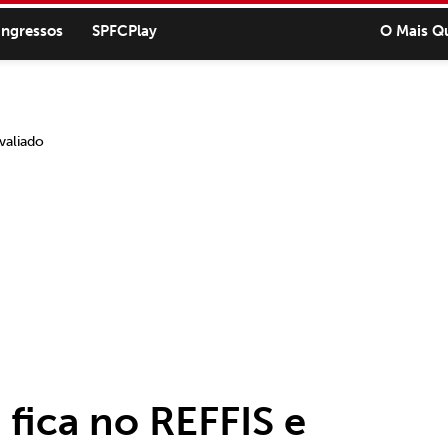
ingressos
SPFCPlay
O Mais Q
fica no REFFIS e