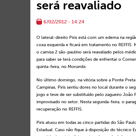
será reavaliado
6/02/2012 - 14:24
O lateral-direito Piris está com um edema na regiã
coxa esquerda e ficará em tratamento no REFFIS. 
o camisa 2 são-paulino será reavaliado pelos méd
para saber se terá condições de enfrentar o Comerc
quinta-feira, no Morumbi.
No último domingo, na vitória sobre a Ponte Preta
Campinas, Piris sentiu dores no local durante o s
jogo e teve de ser substituído pelo zagueiro João F
improvisado no setor. Nesta segunda-feira, o paragu
recuperação no REFFIS.
Piris atuou em todas as cinco partidas do São Paul
Estadual. Caso não fique à disposição do técnico 