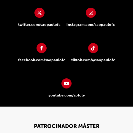
twitter.com/saopaulofc
instagram.com/saopaulofc
facebook.com/saopaulofc
tiktok.com/@saopaulofc
youtube.com/spfctv
PATROCINADOR MÁSTER