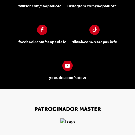
twitter.com/saopaulofc
instagram.com/saopaulofc
facebook.com/saopaulofc
tiktok.com/@saopaulofc
youtube.com/spfctv
PATROCINADOR MÁSTER